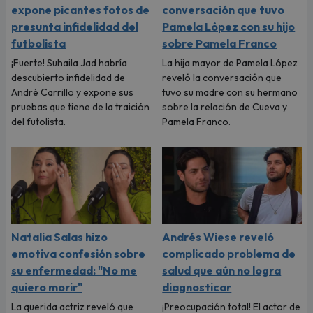
expone picantes fotos de
conversación que tuvo
presunta infidelidad del
Pamela López con su hijo
futbolista
sobre Pamela Franco
¡Fuerte! Suhaila Jad habría
La hija mayor de Pamela López
descubierto infidelidad de
reveló la conversación que
André Carrillo y expone sus
tuvo su madre con su hermano
pruebas que tiene de la traición
sobre la relación de Cueva y
del futolista.
Pamela Franco.
Natalia Salas hizo
Andrés Wiese reveló
emotiva confesión sobre
complicado problema de
su enfermedad: "No me
salud que aún no logra
quiero morir"
diagnosticar
La querida actriz reveló que
¡Preocupación total! El actor de