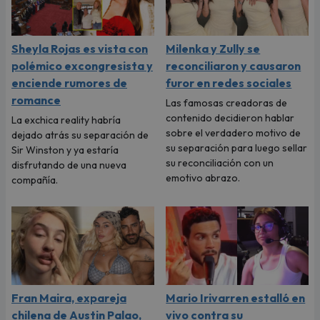
Sheyla Rojas es vista con
Milenka y Zully se
polémico excongresista y
reconciliaron y causaron
enciende rumores de
furor en redes sociales
romance
Las famosas creadoras de
contenido decidieron hablar
La exchica reality habría
sobre el verdadero motivo de
dejado atrás su separación de
su separación para luego sellar
Sir Winston y ya estaría
su reconciliación con un
disfrutando de una nueva
emotivo abrazo.
compañía.
Fran Maira, expareja
Mario Irivarren estalló en
chilena de Austin Palao,
vivo contra su