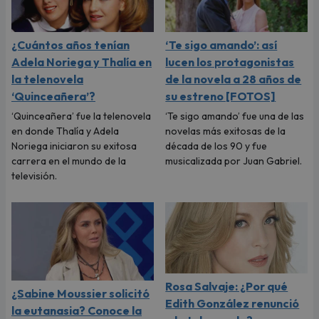
¿Cuántos años tenían
‘Te sigo amando’: así
Adela Noriega y Thalía en
lucen los protagonistas
la telenovela
de la novela a 28 años de
‘Quinceañera’?
su estreno [FOTOS]
‘Quinceañera’ fue la telenovela
‘Te sigo amando’ fue una de las
en donde Thalía y Adela
novelas más exitosas de la
Noriega iniciaron su exitosa
década de los 90 y fue
carrera en el mundo de la
musicalizada por Juan Gabriel.
televisión.
Rosa Salvaje: ¿Por qué
¿Sabine Moussier solicitó
Edith González renunció
la eutanasia? Conoce la