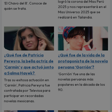
logró la corona del Miss Perú
‘El Chavo del 8’. Conoce de
2025 y nos representará en el
quién se trata.
Miss Universo 2025 que se
realizará en Tailandia.
¿Qué fue de Patricia
¿Qué fue de la vida de la
Pereyra, la bella actriz de
protagonista de la novela
‘Carmín’ y que actuó junto
peruana ‘Gorrión’?
a Salma Hayek?
‘Gorrión’ fue una de las
novelas peruanas más
Tras su exitosa actuación en
populares en la década de los
‘Carmín’, Patricia Pereyra fue
90.
contratada por Televisa para
participar en recordadas
novelas mexicanas.