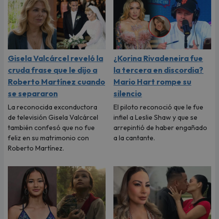
Gisela Valcárcel reveló la
¿Korina Rivadeneira fue
cruda frase que le dijo a
la tercera en discordia?
Roberto Martínez cuando
Mario Hart rompe su
se separaron
silencio
La reconocida exconductora
El piloto reconoció que le fue
de televisión Gisela Valcárcel
infiel a Leslie Shaw y que se
también confesó que no fue
arrepintió de haber engañado
feliz en su matrimonio con
a la cantante.
Roberto Martínez.