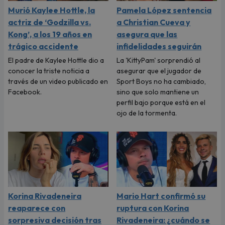
Murió Kaylee Hottle, la
Pamela López sentencia
actriz de ‘Godzilla vs.
a Christian Cueva y
Kong’, a los 19 años en
asegura que las
trágico accidente
infidelidades seguirán
El padre de Kaylee Hottle dio a
La 'KittyPam' sorprendió al
conocer la triste noticia a
asegurar que el jugador de
través de un video publicado en
Sport Boys no ha cambiado,
Facebook.
sino que solo mantiene un
perfil bajo porque está en el
ojo de la tormenta.
Korina Rivadeneira
Mario Hart confirmó su
reaparece con
ruptura con Korina
sorpresiva decisión tras
Rivadeneira: ¿cuándo se