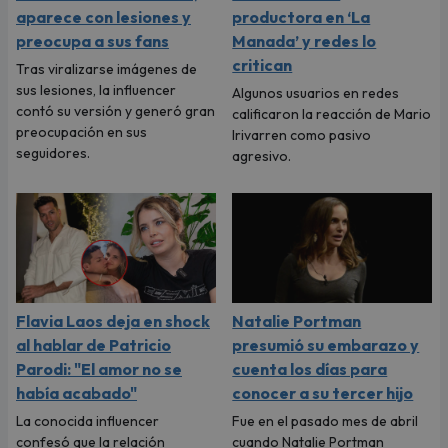
aparece con lesiones y
productora en ‘La
preocupa a sus fans
Manada’ y redes lo
critican
Tras viralizarse imágenes de
sus lesiones, la influencer
Algunos usuarios en redes
contó su versión y generó gran
calificaron la reacción de Mario
preocupación en sus
Irivarren como pasivo
seguidores.
agresivo.
Flavia Laos deja en shock
Natalie Portman
al hablar de Patricio
presumió su embarazo y
Parodi: "El amor no se
cuenta los días para
había acabado"
conocer a su tercer hijo
La conocida influencer
Fue en el pasado mes de abril
confesó que la relación
cuando Natalie Portman