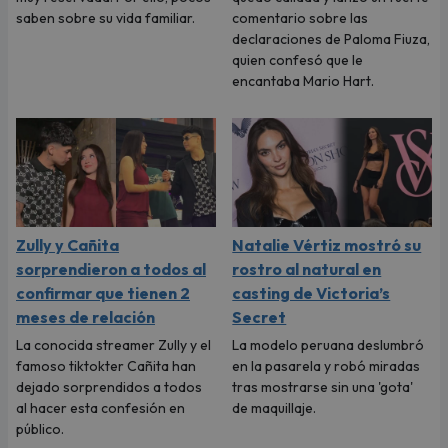
saben sobre su vida familiar.
comentario sobre las
declaraciones de Paloma Fiuza,
quien confesó que le
encantaba Mario Hart.
Zully y Cañita
Natalie Vértiz mostró su
sorprendieron a todos al
rostro al natural en
confirmar que tienen 2
casting de Victoria’s
meses de relación
Secret
La conocida streamer Zully y el
La modelo peruana deslumbró
famoso tiktokter Cañita han
en la pasarela y robó miradas
dejado sorprendidos a todos
tras mostrarse sin una 'gota'
al hacer esta confesión en
de maquillaje.
público.