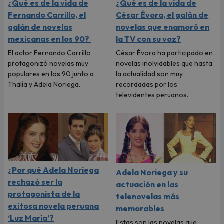
¿Qué es de la vida de
¿Qué es de la vida de
Fernando Carrillo, el
César Évora, el galán de
galán de novelas
novelas que enamoró en
mexicanas en los 90?
la TV con su voz?
El actor Fernando Carrillo
César Évora ha participado en
protagonizó novelas muy
novelas inolvidables que hasta
populares en los 90 junto a
la actualidad son muy
Thalía y Adela Noriega.
recordadas por los
televidentes peruanos.
¿Por qué Adela Noriega
Adela Noriega y su
rechazó ser la
actuación en las
protagonista de la
telenovelas más
exitosa novela peruana
memorables
‘Luz María’?
Estas son las novelas que