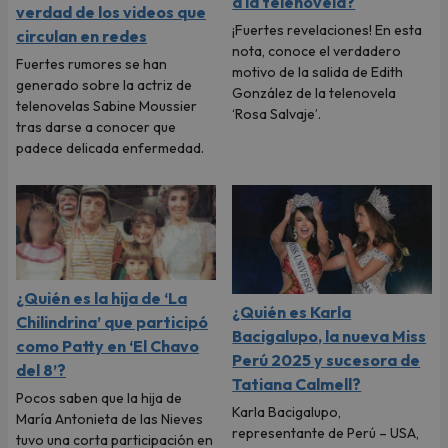
a la telenovela?
verdad de los videos que
¡Fuertes revelaciones! En esta
circulan en redes
nota, conoce el verdadero
Fuertes rumores se han
motivo de la salida de Edith
generado sobre la actriz de
González de la telenovela
telenovelas Sabine Moussier
‘Rosa Salvaje’.
tras darse a conocer que
padece delicada enfermedad.
¿Quién es la hija de ‘La
¿Quién es Karla
Chilindrina’ que participó
Bacigalupo, la nueva Miss
como Patty en ‘El Chavo
Perú 2025 y sucesora de
del 8’?
Tatiana Calmell?
Pocos saben que la hija de
Karla Bacigalupo,
María Antonieta de las Nieves
representante de Perú – USA,
tuvo una corta participación en