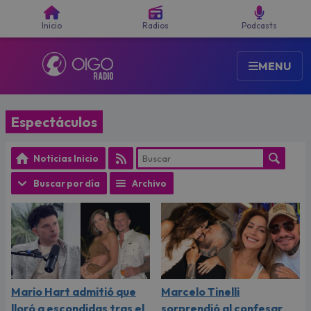
Buscar
Inicio
Radios
Podcasts
MENU
Espectáculos
Noticias Inicio
Buscar por día
Archivo
Mario Hart admitió que
Marcelo Tinelli
lloró a escondidas tras el
sorprendió al confesar