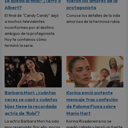
se queda al final? ¿Terry o
fueron los amores de la
Albert?
protagonista
El final de "Candy Candy" dejó
Conoce los detalles de la vida
a muchos televidentes
amorosa de la hermosa rubia.
inconformes por el destino
ambiguo de la protagonista.
Hoy te contamos cómo
terminó la serie.
Barbara Mori: ¿cuántas
Korina envió potente
veces se casó y cuántos
mensaje tras confesión
hijos tiene la recordada
de Paloma Fiuza sobre
actriz de ‘Rubí'?
Mario Hart
La actriz Barbara Mori ha sido
Korina Rivadeneira no se
muy reservada. Por ello, pocos
quedó callada y lanzó un fuerte