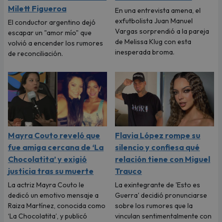
Milett Figueroa
En una entrevista amena, el
exfutbolista Juan Manuel
El conductor argentino dejó
Vargas sorprendió a la pareja
escapar un "amor mío" que
de Melissa Klug con esta
volvió a encender los rumores
inesperada broma.
de reconciliación.
Mayra Couto reveló que
Flavia López rompe su
fue amiga cercana de ‘La
silencio y confiesa qué
Chocolatita’ y exigió
relación tiene con Miguel
justicia tras su muerte
Trauco
La actriz Mayra Couto le
La exintegrante de 'Esto es
dedicó un emotivo mensaje a
Guerra' decidió pronunciarse
Raiza Martínez, conocida como
sobre los rumores que la
‘La Chocolatita’, y publicó
vinculan sentimentalmente con