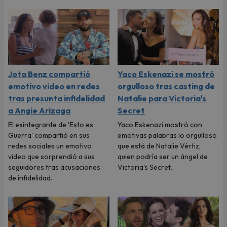
Jota Benz compartió
Yaco Eskenazi se mostró
emotivo video en redes
orgulloso tras casting de
tras presunta infidelidad
Natalie para Victoria's
a Angie Arizaga
Secret
El exintegrante de 'Esto es
Yaco Eskenazi mostró con
Guerra' compartió en sus
emotivas palabras lo orgulloso
redes sociales un emotivo
que está de Natalie Vértiz,
video que sorprendió a sus
quien podría ser un ángel de
seguidores tras acusaciones
Victoria's Secret.
de infidelidad.