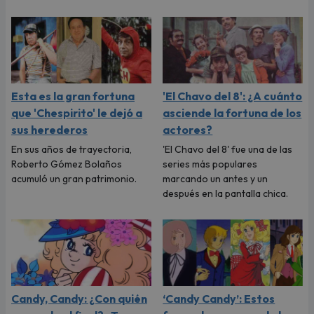
Esta es la gran fortuna
'El Chavo del 8': ¿A cuánto
que 'Chespirito' le dejó a
asciende la fortuna de los
sus herederos
actores?
En sus años de trayectoria,
'El Chavo del 8' fue una de las
Roberto Gómez Bolaños
series más populares
acumuló un gran patrimonio.
marcando un antes y un
después en la pantalla chica.
Candy, Candy: ¿Con quién
‘Candy Candy’: Estos