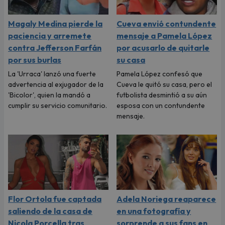
Magaly Medina pierde la
Cueva envió contundente
paciencia y arremete
mensaje a Pamela López
contra Jefferson Farfán
por acusarlo de quitarle
por sus burlas
su casa
La 'Urraca' lanzó una fuerte
Pamela López confesó que
advertencia al exjugador de la
Cueva le quitó su casa, pero el
'Bicolor', quien la mandó a
futbolista desmintió a su aún
cumplir su servicio comunitario.
esposa con un contundente
mensaje.
Flor Ortola fue captada
Adela Noriega reaparece
saliendo de la casa de
en una fotografía y
Nicola Porcella tras
sorprende a sus fans en