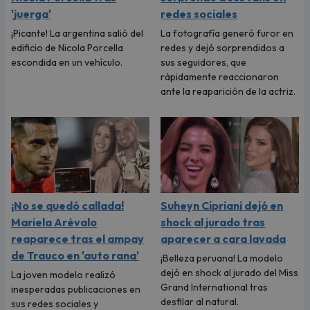
'juerga'
redes sociales
¡Picante! La argentina salió del
La fotografía generó furor en
edificio de Nicola Porcella
redes y dejó sorprendidos a
escondida en un vehículo.
sus seguidores, que
rápidamente reaccionaron
ante la reaparición de la actriz.
¡No se quedó callada!
Suheyn Cipriani dejó en
Mariela Arévalo
shock al jurado tras
reaparece tras el ampay
aparecer a cara lavada
de Trauco en 'auto rana'
¡Belleza peruana! La modelo
dejó en shock al jurado del Miss
La joven modelo realizó
Grand International tras
inesperadas publicaciones en
desfilar al natural.
sus redes sociales y