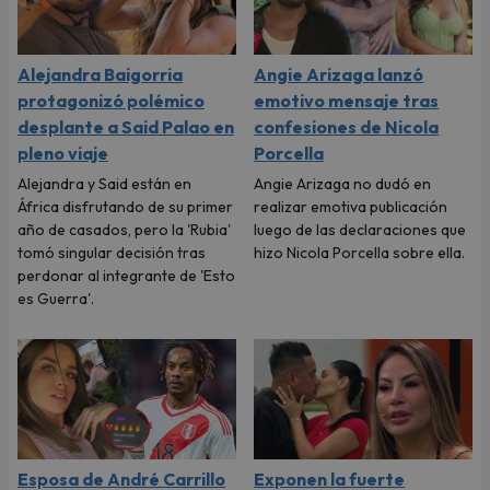
Alejandra Baigorria
Angie Arizaga lanzó
protagonizó polémico
emotivo mensaje tras
desplante a Said Palao en
confesiones de Nicola
pleno viaje
Porcella
Alejandra y Said están en
Angie Arizaga no dudó en
África disfrutando de su primer
realizar emotiva publicación
año de casados, pero la 'Rubia'
luego de las declaraciones que
tomó singular decisión tras
hizo Nicola Porcella sobre ella.
perdonar al integrante de 'Esto
es Guerra'.
Esposa de André Carrillo
Exponen la fuerte