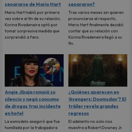
separarse de Mario Hart
separaron?
Mario Hart habló por primera
Tras varios meses sin quieren
vez sobre el fin de su relación,
pronunciarse al respecto,
Korina Rivadeneira optó por
Mario Hart finalmente decidió
tomar sorpresiva medida que
contar que su relación con
sorprendió a fans.
Korina Rivadeneira llegó a su
fin.
Angie Jibaja rompió su
¿Quiénes aparecen en
silencio y negó consumo
‘Avengers: Doomsday’? El
de drogas tras incidente
tráiler revela grandes
en hotel
regresos
La exmodelo aseguró que fue
El adelanto no solo nos
humillada por la trabajadora
muestra a Robert Downey Jr.