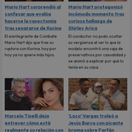
Mario Hart sorprendió al
Mario Hart protagonizó
confesar que evalúa
incómodo momento tras
hacerse la vasectomía
curioso hallazgo de
tras separarse de Korina
Shirley Arica
El exintegrante de Combate
El conductor no pudo ocultar
Mario Hart dijo que tras su
su vergüenza al ver lo que la
ruptura con Korina, hoy por
modelo encontró una caja de
hoy ya no quiere más hijos.
preservativos por casualidad y
se animó a explicar por qué lo
tenía en su casa.
Marcelo Tinelli deja
‘Loco’ Vargas troleó a
entrever cómo está
Jesús Barco con picante
realmente su relación con
broma sobre Farfán