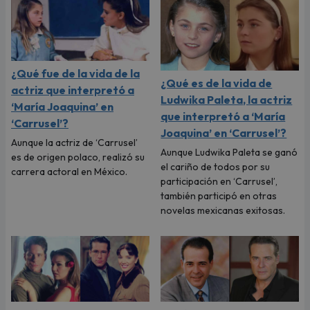
¿Qué fue de la vida de la
¿Qué es de la vida de
actriz que interpretó a
Ludwika Paleta, la actriz
‘María Joaquina’ en
que interpretó a ‘María
‘Carrusel’?
Joaquina’ en ‘Carrusel’?
Aunque la actriz de ‘Carrusel’
Aunque Ludwika Paleta se ganó
es de origen polaco, realizó su
el cariño de todos por su
carrera actoral en México.
participación en ‘Carrusel’,
también participó en otras
novelas mexicanas exitosas.