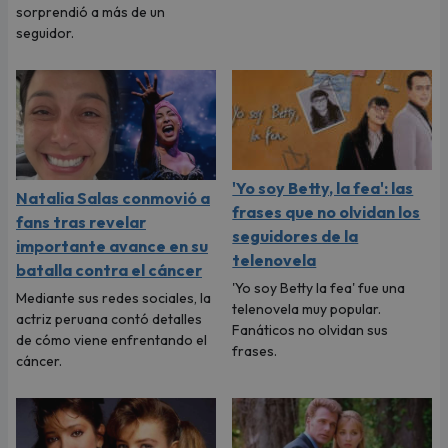
sorprendió a más de un
seguidor.
'Yo soy Betty, la fea': las
Natalia Salas conmovió a
frases que no olvidan los
fans tras revelar
seguidores de la
importante avance en su
telenovela
batalla contra el cáncer
'Yo soy Betty la fea' fue una
Mediante sus redes sociales, la
telenovela muy popular.
actriz peruana contó detalles
Fanáticos no olvidan sus
de cómo viene enfrentando el
frases.
cáncer.