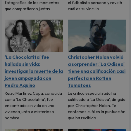
fotografías de los momentos
el futbolista peruano y reveló
que compartieron juntas.
cuál es su vínculo.
'La Chocolatita' fue
Christopher Nolan volvió
hallada sin vida:
a sorprender: 'La Odisea'
investigan la muerte de la
tiene una calificación casi
joven ampayada con
perfecta en Rotten
Pedro Aquino
Tomatoes
Raiza Martínez Copa, conocida
La critica especializada ha
como 'La Chocolatita', fue
calificado a 'La Odisea', dirigida
encontrada sin vida en una
por Christopher Nolan. Te
vivienda junto a misterioso
contamos cuál es la puntuación
hombre.
que ha recibido.