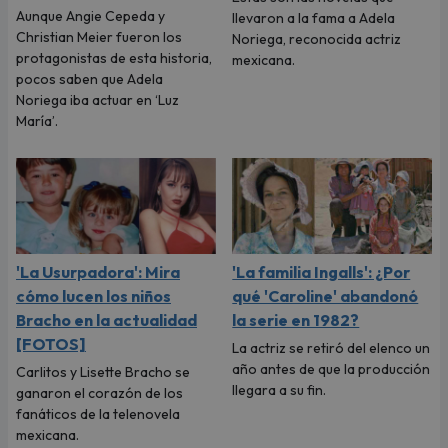
Aunque Angie Cepeda y
llevaron a la fama a Adela
Christian Meier fueron los
Noriega, reconocida actriz
protagonistas de esta historia,
mexicana.
pocos saben que Adela
Noriega iba actuar en ‘Luz
María’.
'La Usurpadora': Mira
'La familia Ingalls': ¿Por
cómo lucen los niños
qué 'Caroline' abandonó
Bracho en la actualidad
la serie en 1982?
[FOTOS]
La actriz se retiró del elenco un
año antes de que la producción
Carlitos y Lisette Bracho se
llegara a su fin.
ganaron el corazón de los
fanáticos de la telenovela
mexicana.