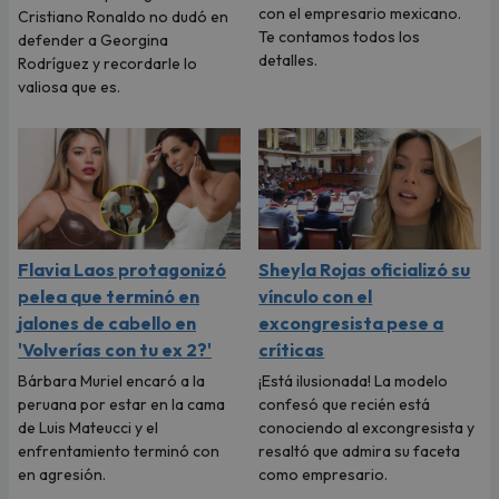
con el empresario mexicano.
Cristiano Ronaldo no dudó en
Te contamos todos los
defender a Georgina
detalles.
Rodríguez y recordarle lo
valiosa que es.
Flavia Laos protagonizó
Sheyla Rojas oficializó su
pelea que terminó en
vínculo con el
jalones de cabello en
excongresista pese a
'Volverías con tu ex 2?'
críticas
Bárbara Muriel encaró a la
¡Está ilusionada! La modelo
peruana por estar en la cama
confesó que recién está
de Luis Mateucci y el
conociendo al excongresista y
enfrentamiento terminó con
resaltó que admira su faceta
en agresión.
como empresario.