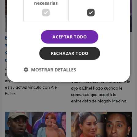
necesarias
ACEPTAR TODO
Pablo Heredia rompió su
Gisela Valcárcel confesó
silencio tras ser captado
cómo reaccionó al ver la
con Ale Fuller: ¿se
entrevista de su hija
RECHAZAR TODO
reconciliaron?
Ethel Pozo con Magaly
Medina
¿Se encendió nuevamente la
MOSTRAR DETALLES
llama del amor? El actor
La exconductora Gisela
argentino habló y aclaró cuál
Valcárcel también contó qué le
es su actual vínculo con Ale
dijo a Ethel Pozo cuando le
Fuller.
comunicó que aceptó la
entrevista de Magaly Medina.