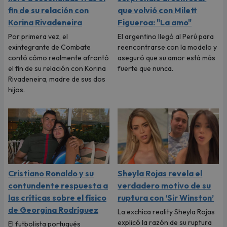
fin de su relación con
que volvió con Milett
Korina Rivadeneira
Figueroa: "La amo"
Por primera vez, el
El argentino llegó al Perú para
exintegrante de Combate
reencontrarse con la modelo y
contó cómo realmente afrontó
aseguró que su amor está más
el fin de su relación con Korina
fuerte que nunca.
Rivadeneira, madre de sus dos
hijos.
Cristiano Ronaldo y su
Sheyla Rojas revela el
contundente respuesta a
verdadero motivo de su
las críticas sobre el físico
ruptura con ‘Sir Winston’
de Georgina Rodríguez
La exchica reality Sheyla Rojas
explicó la razón de su ruptura
El futbolista portugués