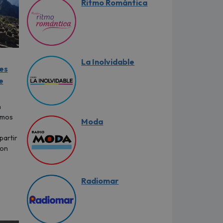
Ritmo Romántica
La Inolvidable
es
e
n
imos
Moda
partir
con
Radiomar