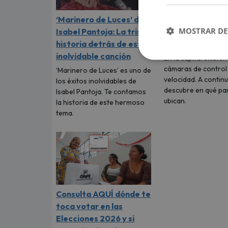
‘Marinero de Luces’ de
¿En qué zonas s
MOSTRAR DE
Isabel Pantoja: La triste
las cámaras de 
historia detrás de esta
de velocidad en
inolvidable canción
En la capital existen
cámaras de control
‘Marinero de Luces’ es uno de
velocidad. A contin
los éxitos inolvidables de
descubre en qué pa
Isabel Pantoja. Te contamos
ubican.
la historia de este hermoso
tema.
Consulta AQUÍ dónde te
toca votar en las
Elecciones 2026 y si