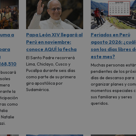
suma a
Papa León XIV llegará al
Feriados en Perú
Perú en noviembre:
agosto 2026: ¿cuál
 para
conoce AQUÍ la fecha
son los días libres d
a
este mes?
El Santo Padre recorrerá
,168,510
Lima, Chiclayo, Cusco y
Muchas personas está
Pucallpa durante seis días
pendientes de los próx
l buscará
como parte de su primera
días de descanso para
 soles
gira apostólica por
organizar planes y com
imera
Sudamérica.
momentos especiales 
urante la
sus familiares y seres
icipación
queridos.
uras como
talia
 Natalie
zi.