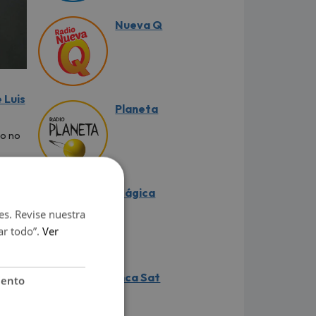
Nueva Q
 Luis
Planeta
ro no
Mágica
es. Revise nuestra
ar todo”.
Ver
Inca Sat
iento