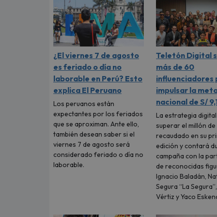
¿El viernes 7 de agosto
Teletón Digital 
es feriado o día no
más de 60
laborable en Perú? Esto
influenciadores
explica El Peruano
impulsar la met
nacional de S/ 9
Los peruanos están
expectantes por los feriados
La estrategia digita
que se aproximan. Ante ello,
superar el millón de
también desean saber si el
recaudado en su pr
viernes 7 de agosto será
edición y contará d
considerado feriado o día no
campaña con la part
laborable.
de reconocidas fig
Ignacio Baladán, Na
Segura “La Segura”,
Vértiz y Yaco Eskena