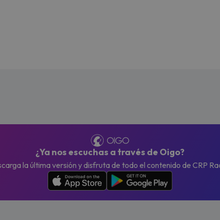
¿Ya nos escuchas a través de Oigo?
carga la última versión y disfruta de todo el contenido de CRP Ra