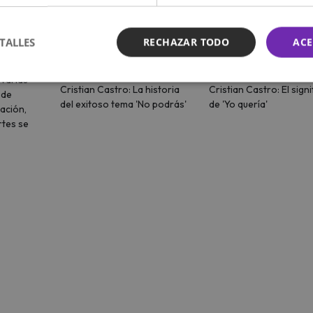
e ubican
Cristian Castro: La
Cristian Castro: El
TALLES
RECHAZAR TODO
ACE
control
historia del exitoso
significado de 'Yo
 Lima?
tema 'No podrás'
quería'
 varias
Cristian Castro: La historia
Cristian Castro: El sign
 de
del exitoso tema 'No podrás'
de 'Yo quería'
uación,
rtes se