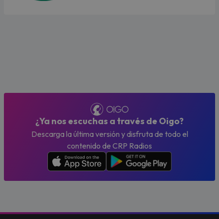
¿Ya nos escuchas a través de Oigo?
Descarga la última versión y disfruta de todo el
contenido de CRP Radios