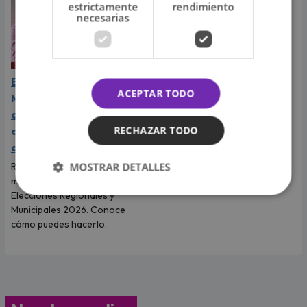
estrictamente
rendimiento
necesarias
Elecciones Regionales y
ACEPTAR TODO
Municipales 2026: link
oficial de la ONPE para
RECHAZAR TODO
consultar si eres miembro
de mesa
MOSTRAR DETALLES
Revisa totalmente gratis si eres
miembro de mesa para las
Elecciones Regionales y
Municipales 2026. Conoce
cómo puedes hacerlo.