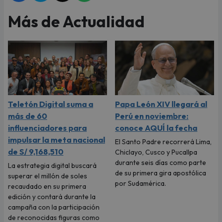
Más de Actualidad
Teletón Digital suma a
Papa León XIV llegará al
más de 60
Perú en noviembre:
influenciadores para
conoce AQUÍ la fecha
impulsar la meta nacional
El Santo Padre recorrerá Lima,
de S/ 9,168,510
Chiclayo, Cusco y Pucallpa
durante seis días como parte
La estrategia digital buscará
de su primera gira apostólica
superar el millón de soles
por Sudamérica.
recaudado en su primera
edición y contará durante la
campaña con la participación
de reconocidas figuras como