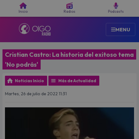
Buscar
Inicio
Radios
Podcasts
MENU
Cristian Castro: La historia del exitoso tema
'No podrás'
Noticias Inicio
Más de Actualidad
Martes, 26 de julio de 2022 11:31