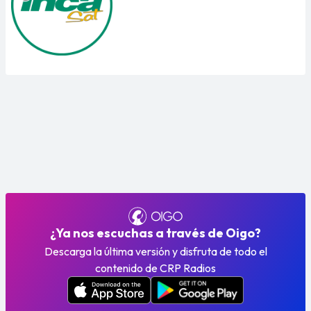
¿Ya nos escuchas a través de Oigo?
Descarga la última versión y disfruta de todo el
contenido de CRP Radios