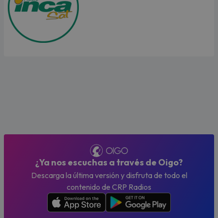
¿Ya nos escuchas a través de Oigo?
Descarga la última versión y disfruta de todo el
contenido de CRP Radios