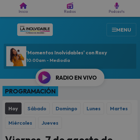
Buscar
Inicio
Radios
Podcasts
MENU
'Momentos Inolvidables' con Roxy
On Air Now
10:00am - Mediodía
RADIO EN VIVO
PROGRAMACIÓN
Hoy
Sábado
Domingo
Lunes
Martes
Miércoles
Jueves
Viernes, 7 de agosto de