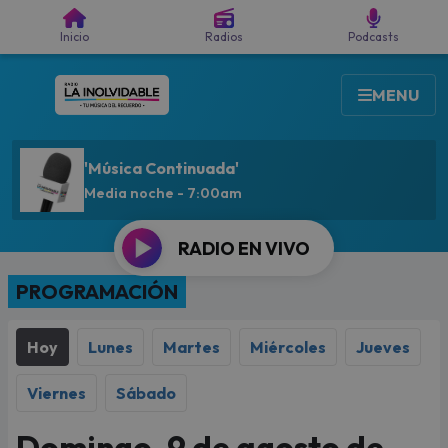
Buscar
Inicio
Radios
Podcasts
MENU
'Música Continuada'
On Air Now
Media noche - 7:00am
RADIO EN VIVO
PROGRAMACIÓN
Hoy
Lunes
Martes
Miércoles
Jueves
Viernes
Sábado
Domingo, 9 de agosto de