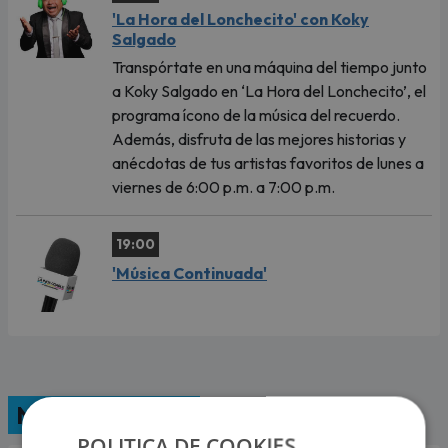
'La Hora del Lonchecito' con Koky
Salgado
Transpórtate en una máquina del tiempo junto
a Koky Salgado en ‘La Hora del Lonchecito’, el
programa ícono de la música del recuerdo.
Además, disfruta de las mejores historias y
anécdotas de tus artistas favoritos de lunes a
viernes de 6:00 p.m. a 7:00 p.m.
19:00
'Música Continuada'
Nuestras radios
POLITICA DE COOKIES