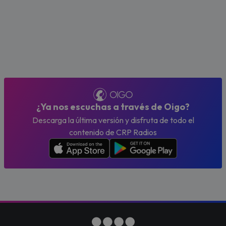
¿Ya nos escuchas a través de Oigo?
Descarga la última versión y disfruta de todo el
contenido de CRP Radios