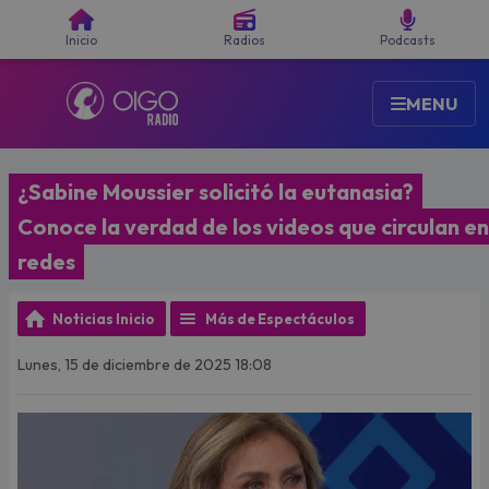
Buscar
Inicio
Radios
Podcasts
MENU
¿Sabine Moussier solicitó la eutanasia?
Conoce la verdad de los videos que circulan en
redes
Noticias Inicio
Más de Espectáculos
Lunes, 15 de diciembre de 2025 18:08