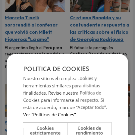
Marcelo Tinelli
Cristiano Ronaldo y su
sorprendió al confesar
contundente respuesta a
que volvió con Milett
las críticas sobre el físico
Figueroa: "La amo"
de Georgina Rodríguez
El argentino llegó al Perú para
El futbolista portugués
reencontrarse con la modelo y
Cristiano Ronaldo no dudó en
aseguró que su amor está más
defender a Georgina
fuerte que nunca.
Rodríguez y recordarle lo
POLITICA DE COOKIES
valiosa que es.
Nuestro sitio web emplea cookies y
herramientas similares para distintas
finalidades. Revise nuestra Política de
Cookies para informarse al respecto. Si
está de acuerdo, marque “Aceptar todo”.
Ver "Políticas de Cookies"
Sheyla Rojas revela el
Flavia Laos protagonizó
Cookies
Cookies de
verdadero motivo de su
pelea que terminó en
estrictamente
rendimiento