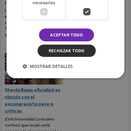
ruptura con ‘Sir Winston’
jalones de cabello en
necesarias
'Volverías con tu ex 2?'
La exchica reality Sheyla Rojas
explicó la razón de su ruptura
Bárbara Muriel encaró a la
con el empresario mexicano.
peruana por estar en la cama
Te contamos todos los
de Luis Mateucci y el
ACEPTAR TODO
detalles.
enfrentamiento terminó con
en agresión.
RECHAZAR TODO
MOSTRAR DETALLES
Sheyla Rojas oficializó su
vínculo con el
excongresista pese a
críticas
¡Está ilusionada! La modelo
confesó que recién está