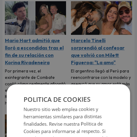
Mario Hart admitió que
Marcelo Tinelli
lloró a escondidas tras el
sorprendió al confesar
fin de su relación con
que volvió con Milett
Korina Rivadeneira
Figueroa: "La amo"
Por primera vez, el
El argentino llegó al Perú para
exintegrante de Combate
reencontrarse con la modelo y
contó cómo realmente afrontó
aseguró que su amor está más
el fin de su relación con Korina
fuerte que nunca.
Rivadeneira, madre de sus dos
POLITICA DE COOKIES
hijos.
Nuestro sitio web emplea cookies y
herramientas similares para distintas
finalidades. Revise nuestra Política de
Cookies para informarse al respecto. Si