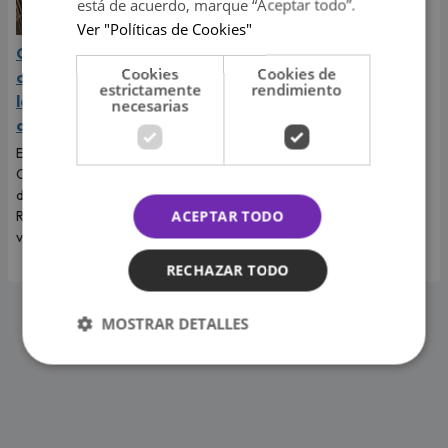
está de acuerdo, marque “Aceptar todo”.
Ver "Políticas de Cookies"
Cristiano Ronaldo y su
Cookies
Cookies de
contundente respuesta a
estrictamente
rendimiento
las críticas sobre el físico
necesarias
de Georgina Rodríguez
El futbolista portugués
Cristiano Ronaldo no dudó en
defender a Georgina
ACEPTAR TODO
Rodríguez y recordarle lo
valiosa que es.
RECHAZAR TODO
MOSTRAR DETALLES