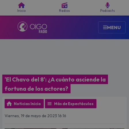
Buscar
Inicio
Radios
Podcasts
MENU
'El Chavo del 8': ¿A cuánto asciende la
fortuna de los actores?
Noticias Inicio
Más de Espectáculos
Viernes, 19 de mayo de 2023 16:16