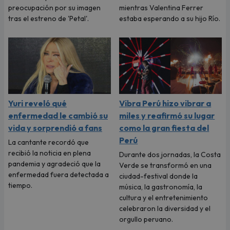
preocupación por su imagen
mientras Valentina Ferrer
tras el estreno de 'Petal'.
estaba esperando a su hijo Río.
Yuri reveló qué
Vibra Perú hizo vibrar a
enfermedad le cambió su
miles y reafirmó su lugar
vida y sorprendió a fans
como la gran fiesta del
Perú
La cantante recordó que
recibió la noticia en plena
Durante dos jornadas, la Costa
pandemia y agradeció que la
Verde se transformó en una
enfermedad fuera detectada a
ciudad-festival donde la
tiempo.
música, la gastronomía, la
cultura y el entretenimiento
celebraron la diversidad y el
orgullo peruano.