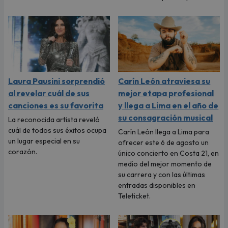
Laura Pausini sorprendió
Carín León atraviesa su
al revelar cuál de sus
mejor etapa profesional
canciones es su favorita
y llega a Lima en el año de
su consagración musical
La reconocida artista reveló
cuál de todos sus éxitos ocupa
Carín León llega a Lima para
un lugar especial en su
ofrecer este 6 de agosto un
corazón.
único concierto en Costa 21, en
medio del mejor momento de
su carrera y con las últimas
entradas disponibles en
Teleticket.