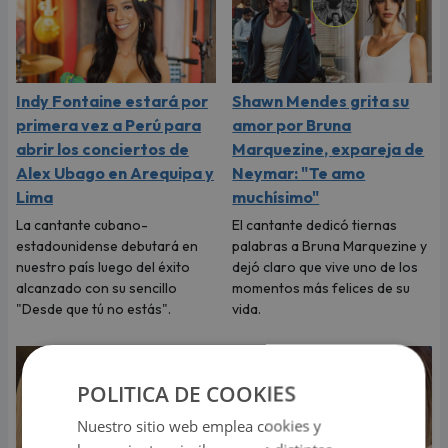
Indy Fontaine estará por
Shawn Mendes grita su
primera vez a Perú para
amor por Bruna
abrir los conciertos de
Marquezine, expareja de
Alex Ubago en Arequipa y
Neymar: "Te amo
Lima
muchísimo"
La cantante cubano-
El cantante dedicó tiernas
estadounidense debutará en
palabras a Bruna Marquezine y
nuestro país luego del éxito
dejó claro que vive uno de los
alcanzado con su sencillo
momentos más felices de su
"Desde que tú no estás".
vida.
POLITICA DE COOKIES
Nuestro sitio web emplea cookies y