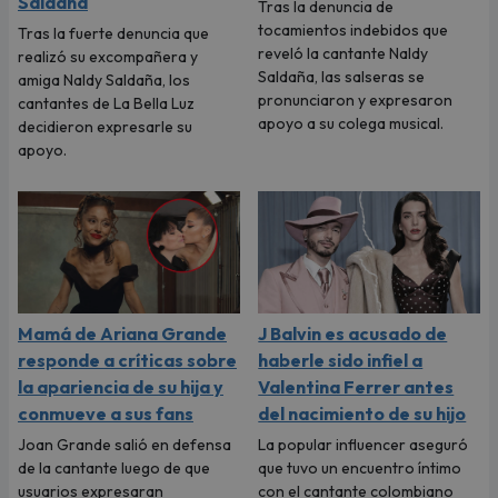
Saldaña
Tras la denuncia de
tocamientos indebidos que
Tras la fuerte denuncia que
reveló la cantante Naldy
realizó su excompañera y
Saldaña, las salseras se
amiga Naldy Saldaña, los
pronunciaron y expresaron
cantantes de La Bella Luz
apoyo a su colega musical.
decidieron expresarle su
apoyo.
Mamá de Ariana Grande
J Balvin es acusado de
responde a críticas sobre
haberle sido infiel a
la apariencia de su hija y
Valentina Ferrer antes
conmueve a sus fans
del nacimiento de su hijo
Joan Grande salió en defensa
La popular influencer aseguró
de la cantante luego de que
que tuvo un encuentro íntimo
usuarios expresaran
con el cantante colombiano