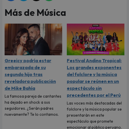
Más de Música
Greeicy podría estar
Festival Andino Tropical:
embarazada de su
Los grandes exponentes
segundo hijo tras
del folclore y la música
reveladora publicación
popular se reúnen en un
de Mike Bahía
espectáculo sin
precedentes por el Perú
La famosa pareja de cantantes
ha dejado en shock a sus
Las voces más destacadas del
seguidores. ¿Serán padres
folclore y la música popular se
nuevamente? Te lo contamos.
presentarán en este
espectáculo que promete
emocionar al público peruano.