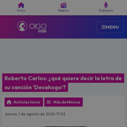
Buscar
Inicio
Radios
Podcasts
MENU
Roberto Carlos: ¿qué quiere decir la letra de
su canción ‘Desahogo’?
Noticias Inicio
Más de Música
Jueves, 1 de agosto de 2024 17:43