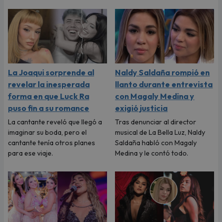
La Joaqui sorprende al
Naldy Saldaña rompió en
revelar la inesperada
llanto durante entrevista
forma en que Luck Ra
con Magaly Medina y
puso fin a su romance
exigió justicia
La cantante reveló que llegó a
Tras denunciar al director
imaginar su boda, pero el
musical de La Bella Luz, Naldy
cantante tenía otros planes
Saldaña habló con Magaly
para ese viaje.
Medina y le contó todo.