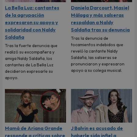
La Bella Luz: cantantes
Daniela Darcourt, Masiel
de la agrupación
Málaga y más salseras
expresaron su apoyo y
respaldan a Naldy
solidaridad con Naldy
Saldaña tras su denuncia
Saldaña
Tras la denuncia de
tocamientos indebidos que
Tras la fuerte denuncia que
reveló la cantante Naldy
realizó su excompañera y
Saldaña, las salseras se
amiga Naldy Saldaña, los
pronunciaron y expresaron
cantantes de La Bella Luz
apoyo a su colega musical.
decidieron expresarle su
apoyo.
Mamá de Ariana Grande
J Balvin es acusado de
responde a críticas sobre
haberle sido infiel a