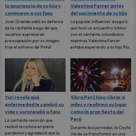
la apariencia de su hija y
Valentina Ferrer antes
conmueve a sus fans
del nacimiento de su hijo
Joan Grande salió en defensa
La popular influencer aseguró
de la cantante luego de que
que tuvo un encuentro íntimo
usuarios expresaran
con el cantante colombiano
preocupación por su imagen
mientras Valentina Ferrer
tras el estreno de 'Petal'.
estaba esperando a su hijo Río.
Yuri reveló qué
Vibra Perú hizo vibrar a
enfermedad le cambió su
miles y reafirmó su lugar
vida y sorprendió a fans
como la gran fiesta del
Perú
La cantante recordó que
recibió la noticia en plena
Durante dos jornadas, la Costa
pandemia y agradeció que la
Verde se transformó en una