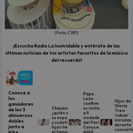
(Foto: CRP)
¡Escucha Radio La Inolvidable y entérate de las
últimas noticias de tus artistas favoritos de la música
del recuerdo!
Conoce a
Papa
los
León
Hijos de
confirmó
ganadores
Gloria
Chayanne:
su visita
de los 3
Trevi
¿quién es
a 5
almuerzos
'roban'
su esposa
ciudades
miradas
dobles
y cuántos
del Perú:
durante
junto a
hijos tiene
Conoce
conciert
el famoso
AQUÍ
Kike