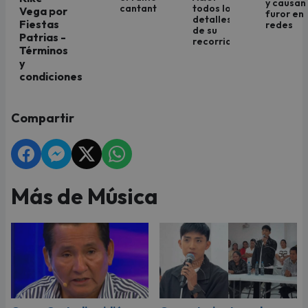
y causan
cantante?
todos los
Vega por
furor en
detalles
Fiestas
redes
de su
Patrias -
recorrido
Términos
y
condiciones
Compartir
Más de Música