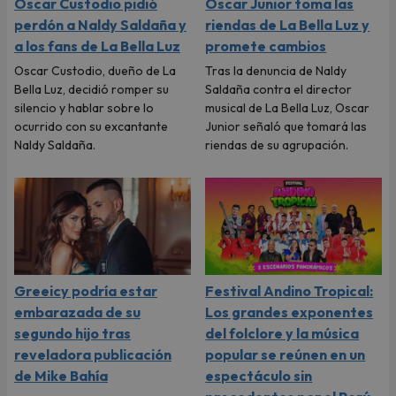
Oscar Custodio pidió
Oscar Junior toma las
perdón a Naldy Saldaña y
riendas de La Bella Luz y
a los fans de La Bella Luz
promete cambios
Oscar Custodio, dueño de La
Tras la denuncia de Naldy
Bella Luz, decidió romper su
Saldaña contra el director
silencio y hablar sobre lo
musical de La Bella Luz, Oscar
ocurrido con su excantante
Junior señaló que tomará las
Naldy Saldaña.
riendas de su agrupación.
Greeicy podría estar
Festival Andino Tropical:
embarazada de su
Los grandes exponentes
segundo hijo tras
del folclore y la música
reveladora publicación
popular se reúnen en un
de Mike Bahía
espectáculo sin