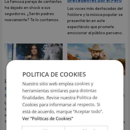
precedentes por el Perú
La famosa pareja de cantantes
ha dejado en shock a sus
Las voces más destacadas del
seguidores. ¿Serán padres
folclore y la música popular se
nuevamente? Te lo contamos.
presentarán en este
espectáculo que promete
emocionar al público peruano.
POLITICA DE COOKIES
Laura Pausini sorprendió
Carín León atraviesa su
Nuestro sitio web emplea cookies y
al revelar cuál de sus
mejor etapa profesional
herramientas similares para distintas
canciones es su favorita
y llega a Lima en el año de
finalidades. Revise nuestra Política de
su consagración musical
La reconocida artista reveló
Cookies para informarse al respecto. Si
cuál de todos sus éxitos ocupa
Carín León llega a Lima para
está de acuerdo, marque “Aceptar todo”.
un lugar especial en su
ofrecer este 6 de agosto un
Ver "Políticas de Cookies"
corazón.
único concierto en Costa 21, en
medio del mejor momento de