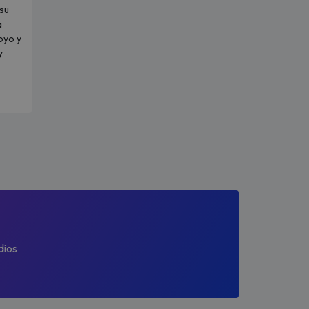
su
a
oyo y
y
dios