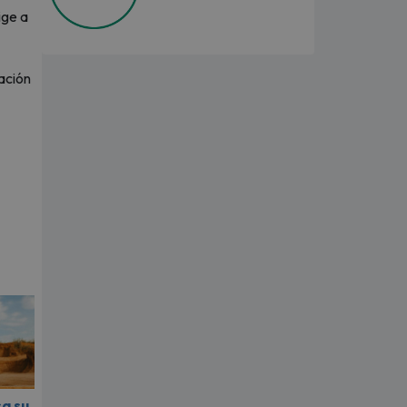
ige a
ración
sa su