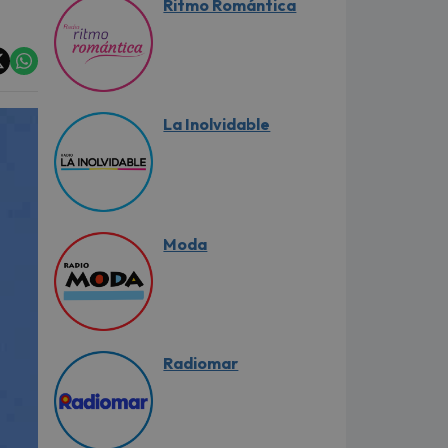
Ritmo Romántica
La Inolvidable
Moda
Radiomar