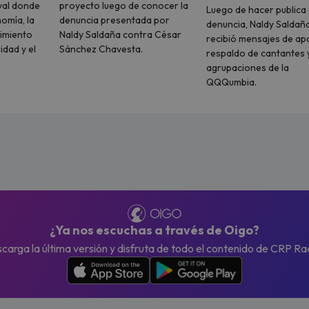
val donde
proyecto luego de conocer la
Luego de hacer publica 
nomía, la
denuncia presentada por
denuncia, Naldy Saldañ
nimiento
Naldy Saldaña contra César
recibió mensajes de ap
idad y el
Sánchez Chavesta.
respaldo de cantantes 
agrupaciones de la
QQQumbia.
¿Ya nos escuchas a través de Oigo?
carga la última versión y disfruta de todo el contenido de CRP Ra