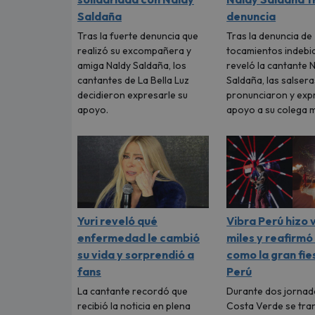
Saldaña
denuncia
Tras la fuerte denuncia que
Tras la denuncia de
realizó su excompañera y
tocamientos indebi
amiga Naldy Saldaña, los
reveló la cantante 
cantantes de La Bella Luz
Saldaña, las salsera
decidieron expresarle su
pronunciaron y ex
apoyo.
apoyo a su colega m
Yuri reveló qué
Vibra Perú hizo 
enfermedad le cambió
miles y reafirmó
su vida y sorprendió a
como la gran fie
fans
Perú
La cantante recordó que
Durante dos jornada
recibió la noticia en plena
Costa Verde se tr