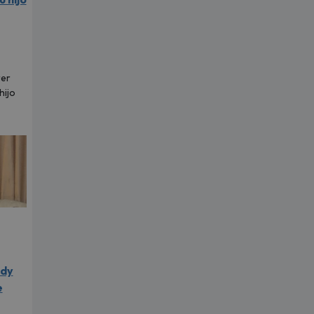
rer
hijo
ldy
e