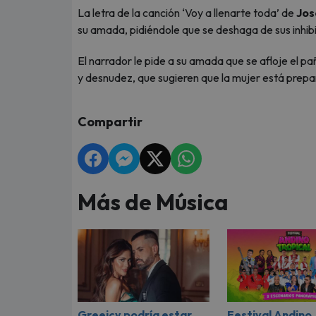
La letra de la canción ‘Voy a llenarte toda’ de
Jos
su amada, pidiéndole que se deshaga de sus inhibi
El narrador le pide a su amada que se afloje el pa
y desnudez, que sugieren que la mujer está prepa
Compartir
Más de Música
Greeicy podría estar
Festival Andino