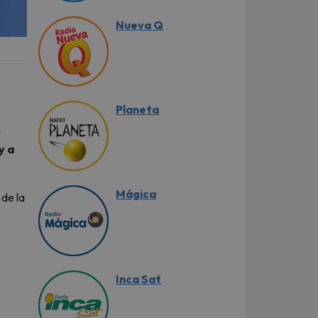
Nueva Q
Planeta
u
y a
Mágica
de la
Inca Sat