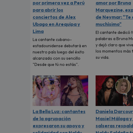
por primera vez a Perú
amor por Bruna
para abrir los
Marquezine, ex
conciertos de Alex
de Neymar: "Te
Ubago en Arequipa y
muchísimo"
Lima
El cantante dedicó 
palabras a Bruna M
La cantante cubano-
y dejó claro que viv
estadounidense debutará en
los momentos más f
nuestro país luego del éxito
su vida.
alcanzado con su sencillo
"Desde que tú no estás".
La Bella Luz: cantantes
Daniela Darcour
de la agrupación
Masiel Málaga y
expresaron su apoyo y
salseras respal
solidaridad con Naldy
Naldy Saldaña t