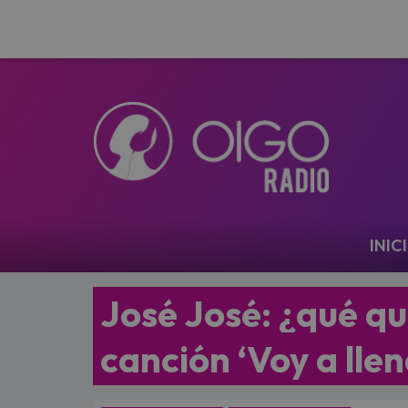
Navegación
INIC
José José: ¿qué qui
canción ‘Voy a lle