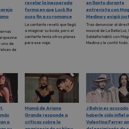
revelar la inesperada
en llanto durante
pareja
forma en que Luck Ra
entrevista con Mag
 amo
puso fin a su romance
Medina y exigió just
La cantante reveló que llegó
Tras denunciar al direc
a imaginar su boda, pero el
musical de La Bella Luz,
tiernas
cantante tenía otros planes
Saldaña habló con Mag
arquezine
para ese viaje.
Medina y le contó todo
e uno de
elices de
t,
Mamá de Ariana
J Balvin es acusado
 más
Grande responde a
haberle sido infiel a
dan a
críticas sobre la
Valentina Ferrer a
ras su
apariencia de su hija y
del nacimiento de s