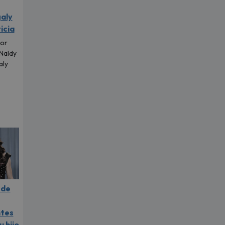
aly
icia
tor
 Naldy
aly
.
 de
ntes
u hijo