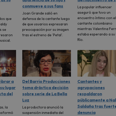
conmueve a sus fans
La popular influencer
aseguró que tuvo un
Joan Grande salió en
encuentro íntimo con el
dos que
defensa de la cantante luego
cantante colombiano
Naldy
de que usuarios expresaran
mientras Valentina Fer
s se
preocupación por su imagen
estaba esperando a su 
presaron
tras el estreno de 'Petal'.
Río.
usical.
vibrar a
Del Barrio Producciones
Cantantes y
 su lugar
toma drástica decisión
agrupaciones
sta del
sobre serie de La Bella
respaldaron
Luz
públicamente a Na
Saldaña tras fuert
s, la
La productora anunció la
denuncia
ansformó
suspensión inmediata del