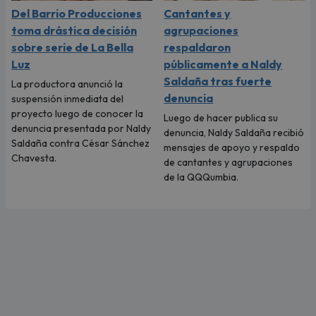
Del Barrio Producciones
Cantantes y
toma drástica decisión
agrupaciones
sobre serie de La Bella
respaldaron
Luz
públicamente a Naldy
Saldaña tras fuerte
La productora anunció la
denuncia
suspensión inmediata del
proyecto luego de conocer la
Luego de hacer publica su
denuncia presentada por Naldy
denuncia, Naldy Saldaña recibió
Saldaña contra César Sánchez
mensajes de apoyo y respaldo
Chavesta.
de cantantes y agrupaciones
de la QQQumbia.