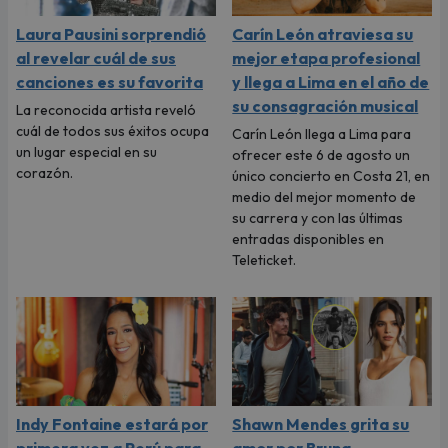
Laura Pausini sorprendió
Carín León atraviesa su
al revelar cuál de sus
mejor etapa profesional
canciones es su favorita
y llega a Lima en el año de
su consagración musical
La reconocida artista reveló
cuál de todos sus éxitos ocupa
Carín León llega a Lima para
un lugar especial en su
ofrecer este 6 de agosto un
corazón.
único concierto en Costa 21, en
medio del mejor momento de
su carrera y con las últimas
entradas disponibles en
Teleticket.
Indy Fontaine estará por
Shawn Mendes grita su