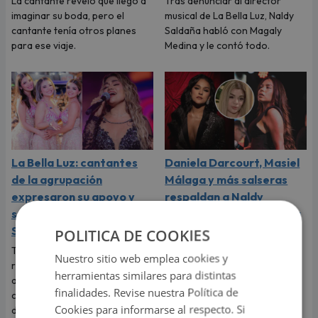
La cantante reveló que llegó a
Tras denunciar al director
imaginar su boda, pero el
musical de La Bella Luz, Naldy
cantante tenía otros planes
Saldaña habló con Magaly
para ese viaje.
Medina y le contó todo.
La Bella Luz: cantantes
Daniela Darcourt, Masiel
de la agrupación
Málaga y más salseras
expresaron su apoyo y
respaldan a Naldy
solidaridad con Naldy
Saldaña tras su denuncia
Saldaña
POLITICA DE COOKIES
Tras la denuncia de
tocamientos indebidos que
Tras la fuerte denuncia que
Nuestro sitio web emplea cookies y
reveló la cantante Naldy
realizó su excompañera y
herramientas similares para distintas
Saldaña, las salseras se
amiga Naldy Saldaña, los
finalidades. Revise nuestra Política de
pronunciaron y expresaron
cantantes de La Bella Luz
Cookies para informarse al respecto. Si
apoyo a su colega musical.
decidieron expresarle su