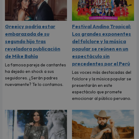
Greeicy podría estar
Festival Andino Tropical:
embarazada de su
Los grandes exponentes
segundo hijo tras
del folclore y la música
reveladora publicación
popular se reúnen en un
de Mike Bahía
espectáculo sin
precedentes por el Perú
La famosa pareja de cantantes
ha dejado en shock a sus
Las voces más destacadas del
seguidores. ¿Serán padres
folclore y la música popular se
nuevamente? Te lo contamos.
presentarán en este
espectáculo que promete
emocionar al público peruano.