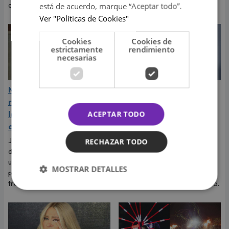
está de acuerdo, marque “Aceptar todo”.
apoyo.
Ver "Políticas de Cookies"
Cookies
Cookies de
estrictamente
rendimiento
necesarias
Mamá de Ariana Grande
J Balvin es acusado de
responde a críticas sobre
haberle sido infiel a
la apariencia de su hija y
Valentina Ferrer antes
ACEPTAR TODO
conmueve a sus fans
del nacimiento de su hijo
Joan Grande salió en defensa
La popular influencer aseguró
RECHAZAR TODO
de la cantante luego de que
que tuvo un encuentro íntimo
usuarios expresaran
con el cantante colombiano
MOSTRAR DETALLES
preocupación por su imagen
mientras Valentina Ferrer
tras el estreno de 'Petal'.
estaba esperando a su hijo Río.