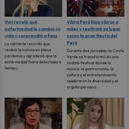
Yuri reveló qué
Vibra Perú hizo vibrar a
enfermedad le cambió su
miles y reafirmó su lugar
vida y sorprendió a fans
como la gran fiesta del
Perú
La cantante recordó que
recibió la noticia en plena
Durante dos jornadas, la Costa
pandemia y agradeció que la
Verde se transformó en una
enfermedad fuera detectada a
ciudad-festival donde la
tiempo.
música, la gastronomía, la
cultura y el entretenimiento
celebraron la diversidad y el
orgullo peruano.