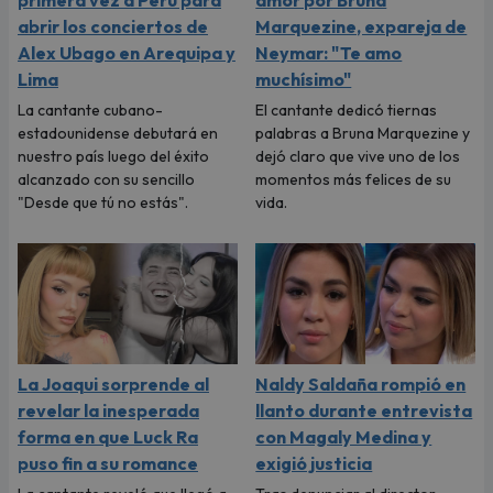
primera vez a Perú para
amor por Bruna
abrir los conciertos de
Marquezine, expareja de
Alex Ubago en Arequipa y
Neymar: "Te amo
Lima
muchísimo"
La cantante cubano-
El cantante dedicó tiernas
estadounidense debutará en
palabras a Bruna Marquezine y
nuestro país luego del éxito
dejó claro que vive uno de los
alcanzado con su sencillo
momentos más felices de su
"Desde que tú no estás".
vida.
La Joaqui sorprende al
Naldy Saldaña rompió en
revelar la inesperada
llanto durante entrevista
forma en que Luck Ra
con Magaly Medina y
puso fin a su romance
exigió justicia