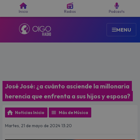
Buscar
Inicio
Radios
Podcasts
MENU
José José: ¿a cuánto asciende la millonaria
herencia que enfrenta a sus hijos y esposa?
Noticias Inicio
Más de Música
Martes, 21 de mayo de 2024 13:20