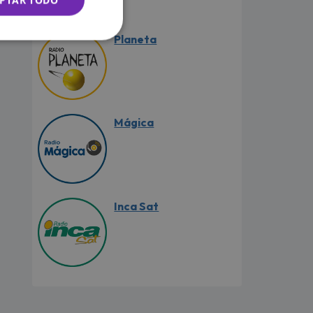
PTAR TODO
Planeta
Mágica
Inca Sat