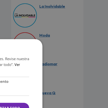
La Inolvidable
Moda
es. Revise nuestra
Radiomar
ar todo”.
Ver
iento
Nueva Q