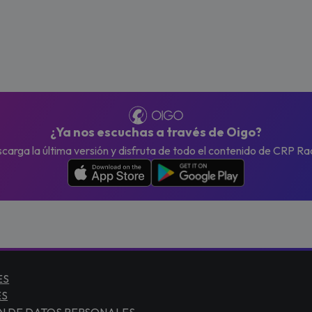
¿Ya nos escuchas a través de Oigo?
carga la última versión y disfruta de todo el contenido de CRP Ra
ES
ES