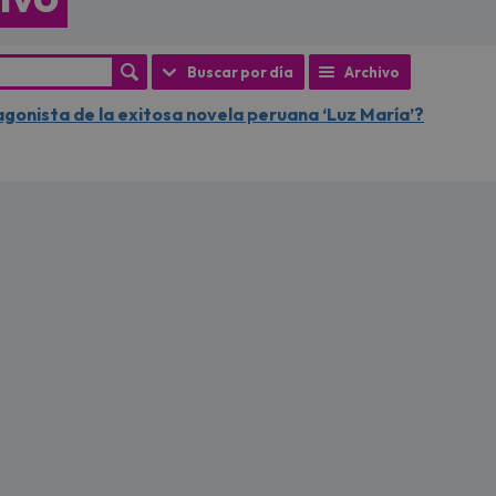
Buscar por día
Archivo
gonista de la exitosa novela peruana ‘Luz María’?