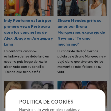
Indy Fontaine estará por
Shawn Mendes grita su
primera vez a Perú para
amor por Bruna
abrir los conciertos de
Marquezine, expareja de
Alex Ubago en Arequipa y
Neymar: "Te amo
Lima
muchísimo"
La cantante cubano-
El cantante dedicó tiernas
estadounidense debutará en
palabras a Bruna Marquezine y
nuestro país luego del éxito
dejó claro que vive uno de los
alcanzado con su sencillo
momentos más felices de su
"Desde que tú no estás".
vida.
POLITICA DE COOKIES
Nuestro sitio web emplea cookies y