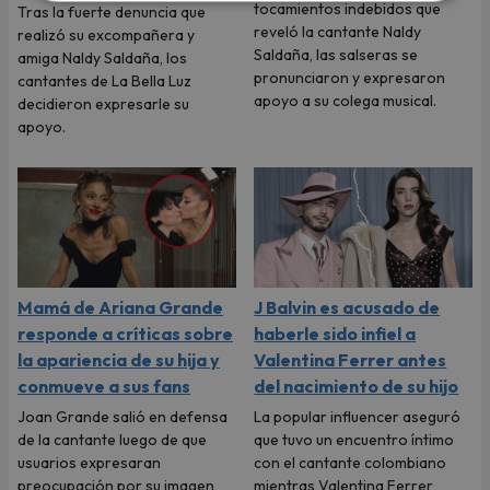
tocamientos indebidos que
Tras la fuerte denuncia que
reveló la cantante Naldy
realizó su excompañera y
Saldaña, las salseras se
amiga Naldy Saldaña, los
pronunciaron y expresaron
cantantes de La Bella Luz
apoyo a su colega musical.
decidieron expresarle su
apoyo.
Mamá de Ariana Grande
J Balvin es acusado de
responde a críticas sobre
haberle sido infiel a
la apariencia de su hija y
Valentina Ferrer antes
conmueve a sus fans
del nacimiento de su hijo
Joan Grande salió en defensa
La popular influencer aseguró
de la cantante luego de que
que tuvo un encuentro íntimo
usuarios expresaran
con el cantante colombiano
preocupación por su imagen
mientras Valentina Ferrer