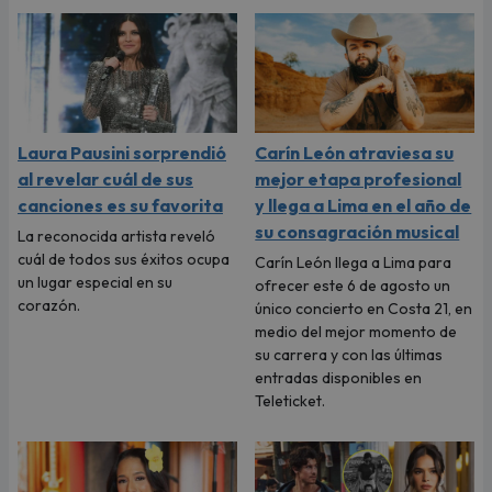
Laura Pausini sorprendió
Carín León atraviesa su
al revelar cuál de sus
mejor etapa profesional
canciones es su favorita
y llega a Lima en el año de
su consagración musical
La reconocida artista reveló
cuál de todos sus éxitos ocupa
Carín León llega a Lima para
un lugar especial en su
ofrecer este 6 de agosto un
corazón.
único concierto en Costa 21, en
medio del mejor momento de
su carrera y con las últimas
entradas disponibles en
Teleticket.