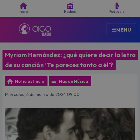
Buscar
Inicio
Radios
Podcasts
MENU
Myriam Hernández: ¿qué quiere decir la letra
de su canción ‘Te pareces tanto a él’?
Noticias Inicio
Más de Música
Miércoles, 6 de marzo de 2024 09:00