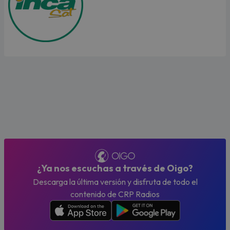
¿Ya nos escuchas a través de Oigo?
Descarga la última versión y disfruta de todo el
contenido de CRP Radios