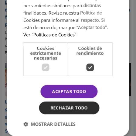
La Joaqui sorprende al
Naldy Saldaña rompió en
herramientas similares para distintas
revelar la inesperada
llanto durante entrevista
finalidades. Revise nuestra Política de
forma en que Luck Ra
con Magaly Medina y
Cookies para informarse al respecto. Si
puso fin a su romance
exigió justicia
está de acuerdo, marque “Aceptar todo”.
La cantante reveló que llegó a
Tras denunciar al director
Ver "Políticas de Cookies"
imaginar su boda, pero el
musical de La Bella Luz, Naldy
cantante tenía otros planes
Saldaña habló con Magaly
Cookies
Cookies de
para ese viaje.
Medina y le contó todo.
estrictamente
rendimiento
necesarias
ACEPTAR TODO
La Bella Luz: cantantes
Daniela Darcourt, Masiel
RECHAZAR TODO
de la agrupación
Málaga y más salseras
expresaron su apoyo y
respaldan a Naldy
solidaridad con Naldy
Saldaña tras su denuncia
MOSTRAR DETALLES
Saldaña
Tras la denuncia de