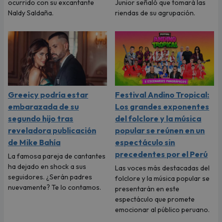
ocurrido con su excantante
Junior señaló que tomará las
Naldy Saldaña.
riendas de su agrupación.
Greeicy podría estar
Festival Andino Tropical:
embarazada de su
Los grandes exponentes
segundo hijo tras
del folclore y la música
reveladora publicación
popular se reúnen en un
de Mike Bahía
espectáculo sin
precedentes por el Perú
La famosa pareja de cantantes
ha dejado en shock a sus
Las voces más destacadas del
seguidores. ¿Serán padres
folclore y la música popular se
nuevamente? Te lo contamos.
presentarán en este
espectáculo que promete
emocionar al público peruano.