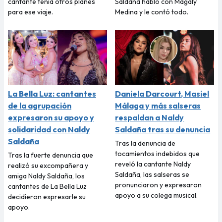
cantante tenía otros planes
Saldaña habló con Magaly
para ese viaje.
Medina y le contó todo.
La Bella Luz: cantantes
Daniela Darcourt, Masiel
de la agrupación
Málaga y más salseras
expresaron su apoyo y
respaldan a Naldy
solidaridad con Naldy
Saldaña tras su denuncia
Saldaña
Tras la denuncia de
tocamientos indebidos que
Tras la fuerte denuncia que
reveló la cantante Naldy
realizó su excompañera y
Saldaña, las salseras se
amiga Naldy Saldaña, los
pronunciaron y expresaron
cantantes de La Bella Luz
apoyo a su colega musical.
decidieron expresarle su
apoyo.