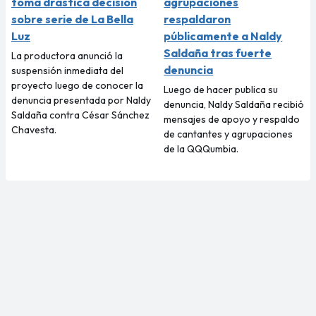
toma drástica decisión
agrupaciones
sobre serie de La Bella
respaldaron
Luz
públicamente a Naldy
Saldaña tras fuerte
La productora anunció la
denuncia
suspensión inmediata del
proyecto luego de conocer la
Luego de hacer publica su
denuncia presentada por Naldy
denuncia, Naldy Saldaña recibió
Saldaña contra César Sánchez
mensajes de apoyo y respaldo
Chavesta.
de cantantes y agrupaciones
de la QQQumbia.