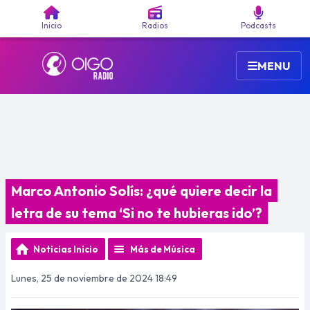
Buscar
Inicio
Radios
Podcasts
MENU
Marco Antonio Solís: ¿qué quiere decir la
letra de su tema ‘Si no te hubieras ido’?
Noticias Inicio
Más de Música
Lunes, 25 de noviembre de 2024 18:49