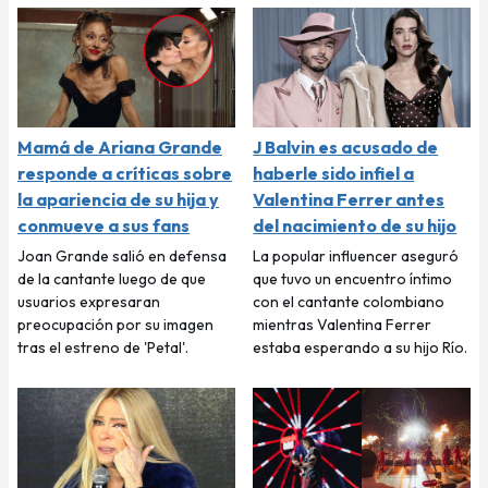
Mamá de Ariana Grande
J Balvin es acusado de
responde a críticas sobre
haberle sido infiel a
la apariencia de su hija y
Valentina Ferrer antes
conmueve a sus fans
del nacimiento de su hijo
Joan Grande salió en defensa
La popular influencer aseguró
de la cantante luego de que
que tuvo un encuentro íntimo
usuarios expresaran
con el cantante colombiano
preocupación por su imagen
mientras Valentina Ferrer
tras el estreno de 'Petal'.
estaba esperando a su hijo Río.