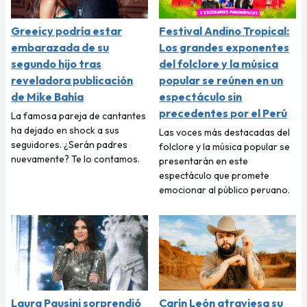
Greeicy podría estar
Festival Andino Tropical:
embarazada de su
Los grandes exponentes
segundo hijo tras
del folclore y la música
reveladora publicación
popular se reúnen en un
de Mike Bahía
espectáculo sin
precedentes por el Perú
La famosa pareja de cantantes
ha dejado en shock a sus
Las voces más destacadas del
seguidores. ¿Serán padres
folclore y la música popular se
nuevamente? Te lo contamos.
presentarán en este
espectáculo que promete
emocionar al público peruano.
Laura Pausini sorprendió
Carín León atraviesa su