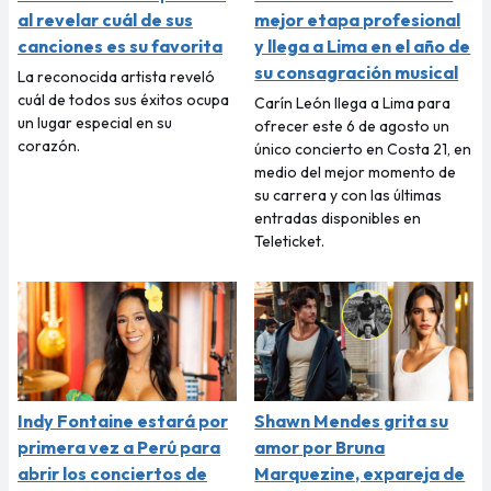
al revelar cuál de sus
mejor etapa profesional
canciones es su favorita
y llega a Lima en el año de
su consagración musical
La reconocida artista reveló
cuál de todos sus éxitos ocupa
Carín León llega a Lima para
un lugar especial en su
ofrecer este 6 de agosto un
corazón.
único concierto en Costa 21, en
medio del mejor momento de
su carrera y con las últimas
entradas disponibles en
Teleticket.
Indy Fontaine estará por
Shawn Mendes grita su
primera vez a Perú para
amor por Bruna
abrir los conciertos de
Marquezine, expareja de