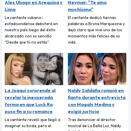
Alex Ubago en Arequipa y
Neymar: "Te amo
Lima
muchísimo"
La cantante cubano-
El cantante dedicó tiernas
estadounidense debutará en
palabras a Bruna Marquezine y
nuestro país luego del éxito
dejó claro que vive uno de los
alcanzado con su sencillo
momentos más felices de su
"Desde que tú no estás".
vida.
La Joaqui sorprende al
Naldy Saldaña rompió en
revelar la inesperada
llanto durante entrevista
forma en que Luck Ra
con Magaly Medina y
puso fin a su romance
exigió justicia
La cantante reveló que llegó a
Tras denunciar al director
imaginar su boda, pero el
musical de La Bella Luz, Naldy