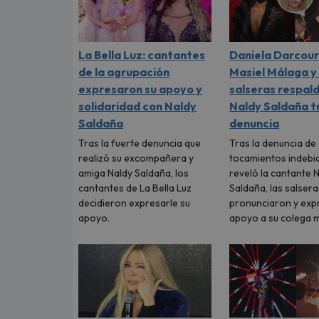
La Bella Luz: cantantes
Daniela Darcour
de la agrupación
Masiel Málaga y
expresaron su apoyo y
salseras respal
solidaridad con Naldy
Naldy Saldaña t
Saldaña
denuncia
Tras la fuerte denuncia que
Tras la denuncia de
realizó su excompañera y
tocamientos indebi
amiga Naldy Saldaña, los
reveló la cantante 
cantantes de La Bella Luz
Saldaña, las salsera
decidieron expresarle su
pronunciaron y ex
apoyo.
apoyo a su colega m