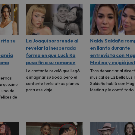
rita su
La Joaqui sorprende al
Naldy Saldaña rom
revelar la inesperada
en llanto durante
pareja
forma en que Luck Ra
entrevista con Mag
 amo
puso fin a su romance
Medina y exigió just
La cantante reveló que llegó
Tras denunciar al direc
a imaginar su boda, pero el
musical de La Bella Luz,
tiernas
cantante tenía otros planes
Saldaña habló con Mag
arquezine
para ese viaje.
Medina y le contó todo
e uno de
elices de