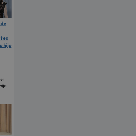
 de
ntes
u hijo
rer
hijo