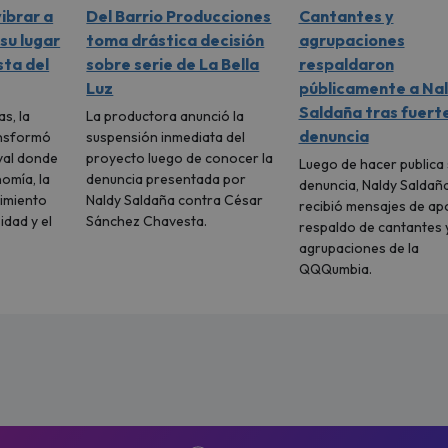
vibrar a
Del Barrio Producciones
Cantantes y
 su lugar
toma drástica decisión
agrupaciones
sta del
sobre serie de La Bella
respaldaron
Luz
públicamente a Na
Saldaña tras fuert
s, la
La productora anunció la
denuncia
ansformó
suspensión inmediata del
val donde
proyecto luego de conocer la
Luego de hacer publica 
nomía, la
denuncia presentada por
denuncia, Naldy Saldañ
nimiento
Naldy Saldaña contra César
recibió mensajes de ap
idad y el
Sánchez Chavesta.
respaldo de cantantes 
agrupaciones de la
QQQumbia.