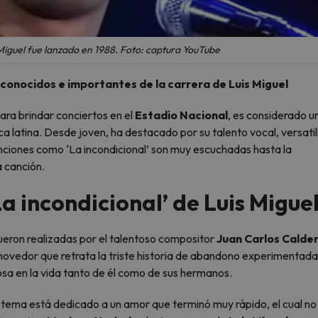
 Miguel fue lanzado en 1988. Foto: captura YouTube
reconocidos e importantes de la carrera de Luis Miguel
para brindar conciertos en el
Estadio Nacional
, es considerado u
ca latina. Desde joven, ha destacado por su talento vocal, versati
canciones como ‘La incondicional’ son muy escuchadas hasta la
a canción.
La incondicional’ de Luis Migue
fueron realizadas por el talentoso compositor
Juan Carlos Calde
ovedor que retrata la triste historia de abandono experimentada
osa en la vida tanto de él como de sus hermanos.
l tema está dedicado a un amor que terminó muy rápido, el cual no