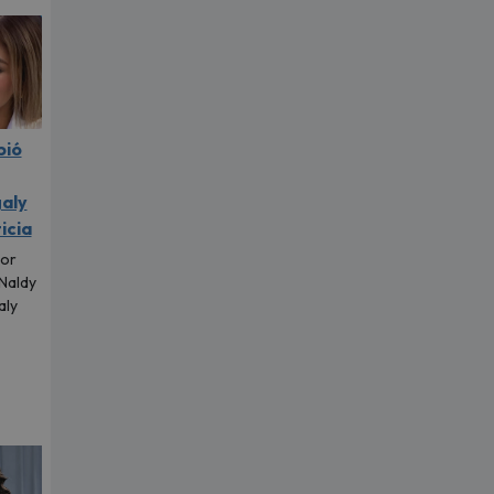
pió
aly
icia
tor
 Naldy
aly
.