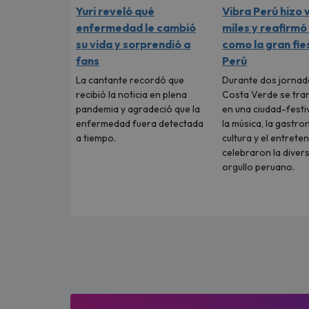
Yuri reveló qué
Vibra Perú hizo 
enfermedad le cambió
miles y reafirmó
su vida y sorprendió a
como la gran fie
fans
Perú
La cantante recordó que
Durante dos jornada
recibió la noticia en plena
Costa Verde se tr
pandemia y agradeció que la
en una ciudad-festi
enfermedad fuera detectada
la música, la gastro
a tiempo.
cultura y el entrete
celebraron la divers
orgullo peruano.