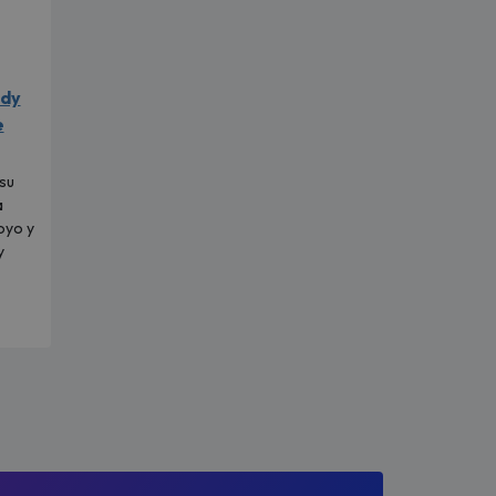
ldy
e
su
a
oyo y
y