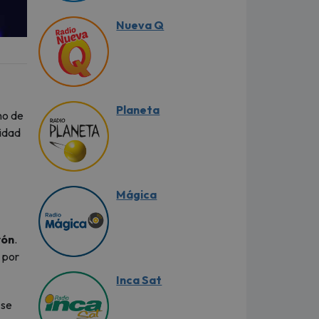
Nueva Q
Planeta
no de
lidad
Mágica
l
rón
.
 por
Inca Sat
 se