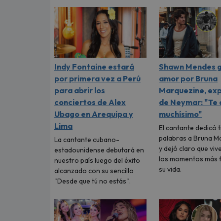
Indy Fontaine estará
Shawn Mendes g
por primera vez a Perú
amor por Bruna
para abrir los
Marquezine, ex
conciertos de Alex
de Neymar: "Te
Ubago en Arequipa y
muchísimo"
Lima
El cantante dedicó 
palabras a Bruna M
La cantante cubano-
y dejó claro que viv
estadounidense debutará en
los momentos más f
nuestro país luego del éxito
su vida.
alcanzado con su sencillo
"Desde que tú no estás".