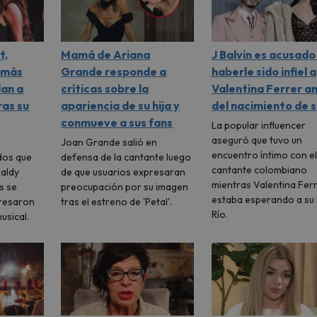
t,
Mamá de Ariana
J Balvin es acusado
 más
Grande responde a
haberle sido infiel a
dan a
críticas sobre la
Valentina Ferrer a
ras su
apariencia de su hija y
del nacimiento de s
conmueve a sus fans
La popular influencer
aseguró que tuvo un
Joan Grande salió en
encuentro íntimo con el
dos que
defensa de la cantante luego
cantante colombiano
Naldy
de que usuarios expresaran
mientras Valentina Fer
s se
preocupación por su imagen
estaba esperando a su 
presaron
tras el estreno de 'Petal'.
Río.
usical.