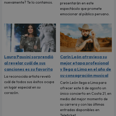
nuevamente? Te lo contamos.
presentarán en este
espectáculo que promete
emocionar al público peruano.
Laura Pausini sorprendió
Carín León atraviesa su
al revelar cuál de sus
mejor etapa profesional
canciones es su favorita
y llega a Lima en el año de
su consagración musical
La reconocida artista reveló
cuál de todos sus éxitos ocupa
Carín León llega a Lima para
un lugar especial en su
ofrecer este 6 de agosto un
corazón.
único concierto en Costa 21, en
medio del mejor momento de
su carrera y con las últimas
entradas disponibles en
Teleticket.