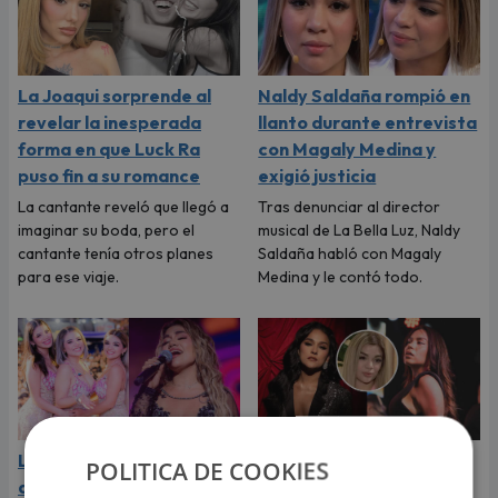
La Joaqui sorprende al
Naldy Saldaña rompió en
revelar la inesperada
llanto durante entrevista
forma en que Luck Ra
con Magaly Medina y
puso fin a su romance
exigió justicia
La cantante reveló que llegó a
Tras denunciar al director
imaginar su boda, pero el
musical de La Bella Luz, Naldy
cantante tenía otros planes
Saldaña habló con Magaly
para ese viaje.
Medina y le contó todo.
La Bella Luz: cantantes
Daniela Darcourt, Masiel
POLITICA DE COOKIES
de la agrupación
Málaga y más salseras