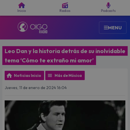
Buscar
Inicio
Radios
Podcasts
MENU
Leo Dan y la historia detrás de su inolvidable
tema ‘Cómo te extraño mi amor’
Noticias Inicio
Más de Música
Jueves, 11 de enero de 2024 16:04