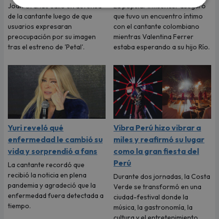
Joan Grande salió en defensa
La popular influencer aseguró
de la cantante luego de que
que tuvo un encuentro íntimo
usuarios expresaran
con el cantante colombiano
preocupación por su imagen
mientras Valentina Ferrer
tras el estreno de 'Petal'.
estaba esperando a su hijo Río.
Yuri reveló qué
Vibra Perú hizo vibrar a
enfermedad le cambió su
miles y reafirmó su lugar
vida y sorprendió a fans
como la gran fiesta del
Perú
La cantante recordó que
recibió la noticia en plena
Durante dos jornadas, la Costa
pandemia y agradeció que la
Verde se transformó en una
enfermedad fuera detectada a
ciudad-festival donde la
tiempo.
música, la gastronomía, la
cultura y el entretenimiento