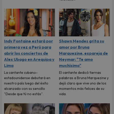
Indy Fontaine estará por
Shawn Mendes grita su
primera vez a Perú para
amor por Bruna
abrir los conciertos de
Marquezine, expareja de
Alex Ubago en Arequipa y
Neymar: "Te amo
Lima
muchísimo"
La cantante cubano-
El cantante dedicó tiernas
estadounidense debutará en
palabras a Bruna Marquezine y
nuestro país luego del éxito
dejó claro que vive uno de los
alcanzado con su sencillo
momentos más felices de su
"Desde que tú no estás".
vida.