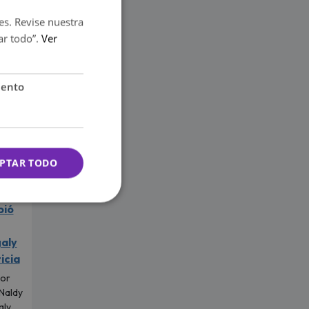
to un
es. Revise nuestra
a 21,
ar todo”.
Ver
mento
ibles
iento
PTAR TODO
pió
aly
icia
tor
 Naldy
aly