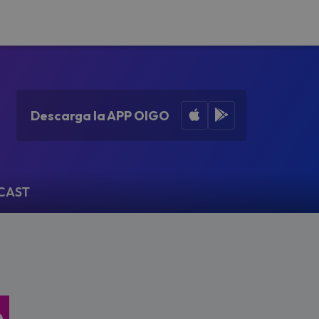
Apple App Store
Google Play
Descarga la APP OIGO
CAST
e