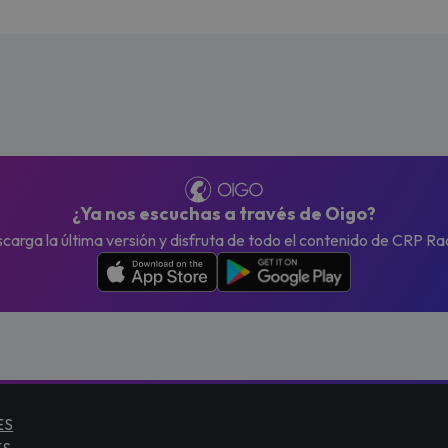
¿Ya nos escuchas a través de Oigo?
carga la última versión y disfruta de todo el contenido de CRP Ra
ES