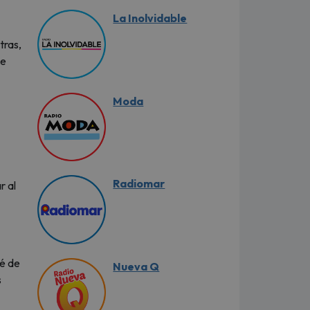
La Inolvidable
tras,
ue
Moda
Radiomar
r al
dé de
Nueva Q
s