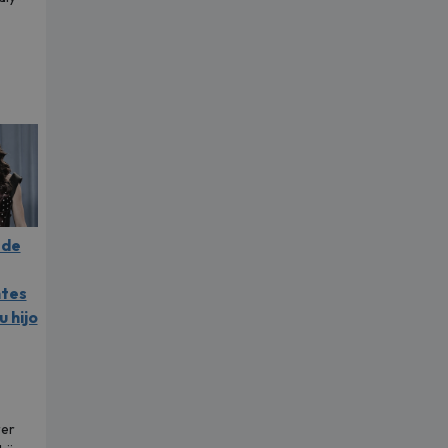
.
 de
ntes
u hijo
rer