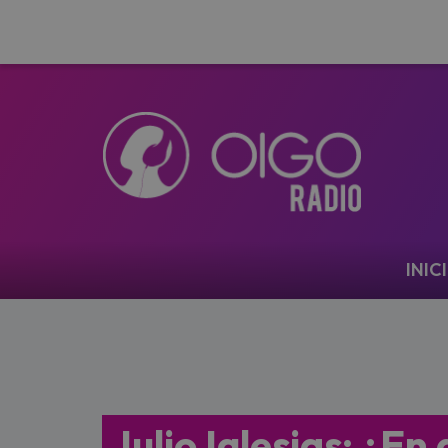
Navegación
INIC
Julio Iglesias: ¿En