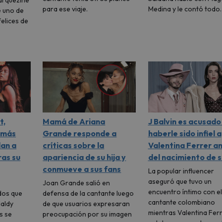
arquezine
para ese viaje.
Medina y le contó todo
e uno de
elices de
t,
Mamá de Ariana
J Balvin es acusado
 más
Grande responde a
haberle sido infiel a
dan a
críticas sobre la
Valentina Ferrer a
ras su
apariencia de su hija y
del nacimiento de s
conmueve a sus fans
La popular influencer
aseguró que tuvo un
Joan Grande salió en
encuentro íntimo con el
dos que
defensa de la cantante luego
cantante colombiano
Naldy
de que usuarios expresaran
mientras Valentina Fer
s se
preocupación por su imagen