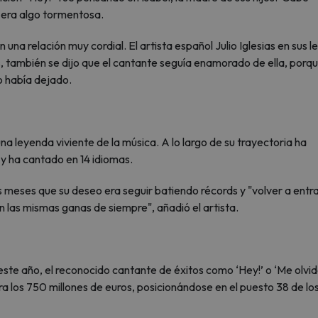
s era algo tormentosa.
na relación muy cordial. El artista español Julio Iglesias en sus le
 también se dijo que el cantante seguía enamorado de ella, porq
lo había dejado.
a leyenda viviente de la música. A lo largo de su trayectoria ha
 y ha cantado en 14 idiomas.
meses que su deseo era seguir batiendo récords y "volver a entra
n las mismas ganas de siempre", añadió el artista.
este año, el reconocido cantante de éxitos como ‘Hey!’ o ‘Me olvi
era los 750 millones de euros, posicionándose en el puesto 38 de lo