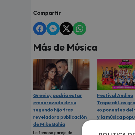
Compartir
Más de Música
Greeicy podría estar
Festival Andino
embarazada de su
Tropical: Los gr
segundo hijo tras
exponentes del 
reveladora publicación
y la música popu
de Mike Bahía
reúnen en un
espectáculo sin
La famosa pareja de
POLITICA D