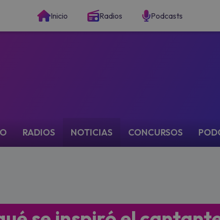
Inicio
Radios
Podcasts
IO
RADIOS
NOTICIAS
CONCURSOS
POD
 qué se inspiró el cantant