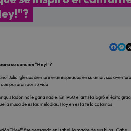
Hey!"?
e para su canción "Hey!"?
ol Julio Iglesias siempre eran inspiradas en su amor, sus aventura
 que pasaron por su vida.
onquistador, no le gana nadie. En 1980 el artista logró el éxito grac
 fue la musa de estas melodías. Hoy en esta te lo cotamos.
anción “Hey!” fue pensando en Isabel, la madre de sus hijos. Cabe