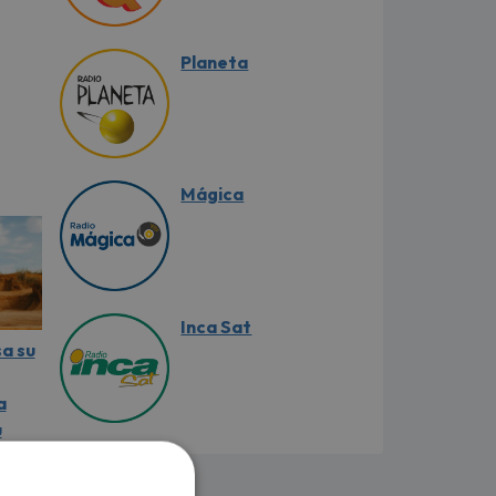
Planeta
Mágica
Inca Sat
sa su
a
u
al
 para