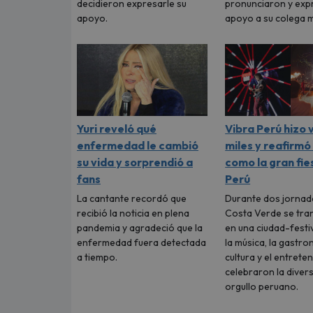
decidieron expresarle su
pronunciaron y ex
apoyo.
apoyo a su colega m
Yuri reveló qué
Vibra Perú hizo 
enfermedad le cambió
miles y reafirmó
su vida y sorprendió a
como la gran fie
fans
Perú
La cantante recordó que
Durante dos jornada
recibió la noticia en plena
Costa Verde se tr
pandemia y agradeció que la
en una ciudad-festi
enfermedad fuera detectada
la música, la gastro
a tiempo.
cultura y el entrete
celebraron la divers
orgullo peruano.