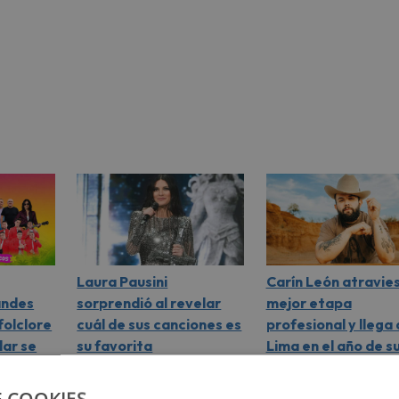
Laura Pausini
Carín León atravie
andes
sorprendió al revelar
mejor etapa
folclore
cuál de sus canciones es
profesional y llega 
lar se
su favorita
Lima en el año de s
consagración music
La reconocida artista reveló
cuál de todos sus éxitos
Carín León llega a Lima
E COOKIES