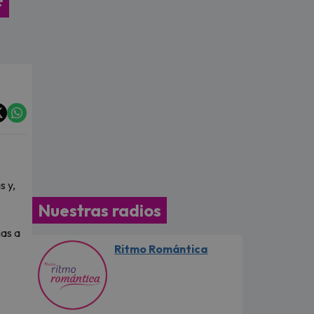
s y,
Nuestras radios
ias a
Ritmo Romántica