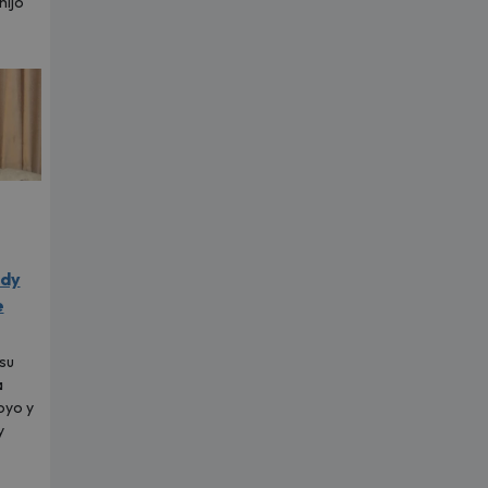
hijo
ldy
e
su
a
oyo y
y