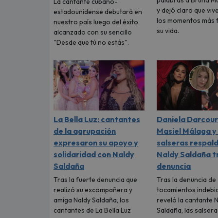
palabras a Bruna M
La cantante cubano-
y dejó claro que viv
estadounidense debutará en
los momentos más f
nuestro país luego del éxito
su vida.
alcanzado con su sencillo
"Desde que tú no estás".
La Bella Luz: cantantes
Daniela Darcour
de la agrupación
Masiel Málaga y
expresaron su apoyo y
salseras respal
solidaridad con Naldy
Naldy Saldaña t
Saldaña
denuncia
Tras la fuerte denuncia que
Tras la denuncia de
realizó su excompañera y
tocamientos indebi
amiga Naldy Saldaña, los
reveló la cantante 
cantantes de La Bella Luz
Saldaña, las salsera