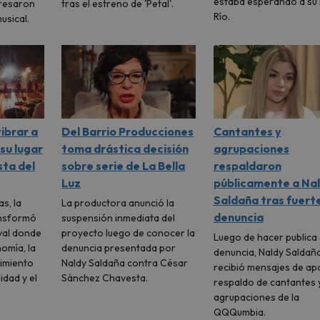
estaba esperando a su 
presaron
tras el estreno de 'Petal'.
Río.
usical.
vibrar a
Del Barrio Producciones
Cantantes y
 su lugar
toma drástica decisión
agrupaciones
sta del
sobre serie de La Bella
respaldaron
Luz
públicamente a Na
Saldaña tras fuert
s, la
La productora anunció la
denuncia
ansformó
suspensión inmediata del
val donde
proyecto luego de conocer la
Luego de hacer publica 
nomía, la
denuncia presentada por
denuncia, Naldy Saldañ
nimiento
Naldy Saldaña contra César
recibió mensajes de ap
idad y el
Sánchez Chavesta.
respaldo de cantantes 
agrupaciones de la
QQQumbia.