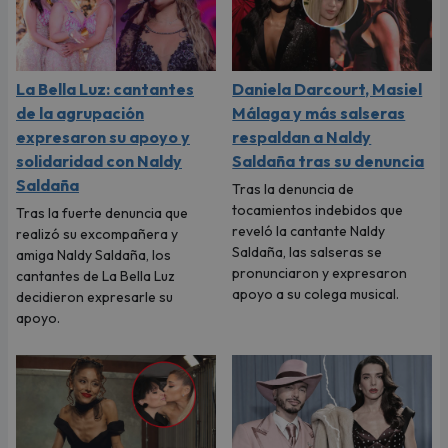
La Bella Luz: cantantes
Daniela Darcourt, Masiel
de la agrupación
Málaga y más salseras
expresaron su apoyo y
respaldan a Naldy
solidaridad con Naldy
Saldaña tras su denuncia
Saldaña
Tras la denuncia de
tocamientos indebidos que
Tras la fuerte denuncia que
reveló la cantante Naldy
realizó su excompañera y
Saldaña, las salseras se
amiga Naldy Saldaña, los
pronunciaron y expresaron
cantantes de La Bella Luz
apoyo a su colega musical.
decidieron expresarle su
apoyo.