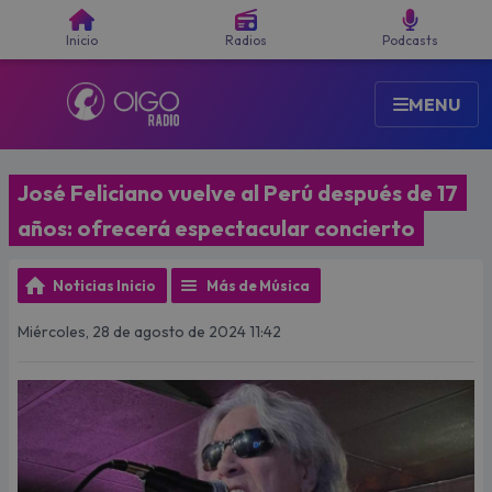
Buscar
Inicio
Radios
Podcasts
MENU
José Feliciano vuelve al Perú después de 17
años: ofrecerá espectacular concierto
Noticias Inicio
Más de Música
Miércoles, 28 de agosto de 2024 11:42