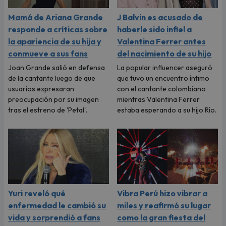
Mamá de Ariana Grande
J Balvin es acusado de
responde a críticas sobre
haberle sido infiel a
la apariencia de su hija y
Valentina Ferrer antes
conmueve a sus fans
del nacimiento de su hijo
Joan Grande salió en defensa
La popular influencer aseguró
de la cantante luego de que
que tuvo un encuentro íntimo
usuarios expresaran
con el cantante colombiano
preocupación por su imagen
mientras Valentina Ferrer
tras el estreno de 'Petal'.
estaba esperando a su hijo Río.
Yuri reveló qué
Vibra Perú hizo vibrar a
enfermedad le cambió su
miles y reafirmó su lugar
vida y sorprendió a fans
como la gran fiesta del