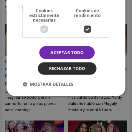
nuestro país luego del éxito
dejó claro que vive uno de los
alcanzado con su sencillo
momentos más felices de su
Cookies
Cookies de
"Desde que tú no estás".
vida.
estrictamente
rendimiento
necesarias
ACEPTAR TODO
La Joaqui sorprende al
Naldy Saldaña rompió en
RECHAZAR TODO
revelar la inesperada
llanto durante entrevista
forma en que Luck Ra
con Magaly Medina y
puso fin a su romance
exigió justicia
MOSTRAR DETALLES
La cantante reveló que llegó a
Tras denunciar al director
imaginar su boda, pero el
musical de La Bella Luz, Naldy
cantante tenía otros planes
Saldaña habló con Magaly
para ese viaje.
Medina y le contó todo.