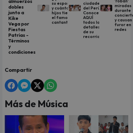
almuerzos
'roban'
su esposa
ciudades
miradas
dobles
y cuántos
del Perú:
durante
junto a
hijos tiene
Conoce
conciert
el famoso
AQUÍ
Kike
y causan
cantante?
todos los
Vega por
furor en
detalles
Fiestas
redes
de su
Patrias -
recorrido
Términos
y
condiciones
Compartir
Más de Música