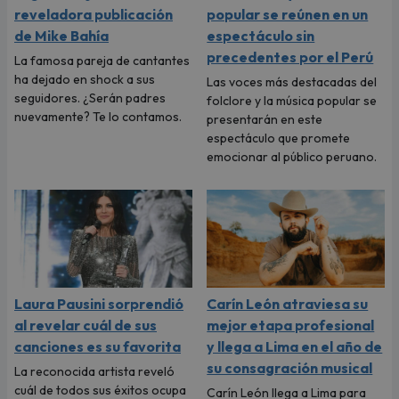
reveladora publicación
popular se reúnen en un
de Mike Bahía
espectáculo sin
precedentes por el Perú
La famosa pareja de cantantes
ha dejado en shock a sus
Las voces más destacadas del
seguidores. ¿Serán padres
folclore y la música popular se
nuevamente? Te lo contamos.
presentarán en este
espectáculo que promete
emocionar al público peruano.
Laura Pausini sorprendió
Carín León atraviesa su
al revelar cuál de sus
mejor etapa profesional
canciones es su favorita
y llega a Lima en el año de
su consagración musical
La reconocida artista reveló
cuál de todos sus éxitos ocupa
Carín León llega a Lima para