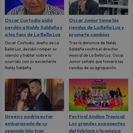
Oscar Custodio pidió
Oscar Junior toma las
perdón a Naldy Saldaña y
riendas de La Bella Luz y
a los fans de La Bella Luz
promete cambios
Oscar Custodio, dueño de La
Tras la denuncia de Naldy
Bella Luz, decidió romper su
Saldaña contra el director
silencio y hablar sobre lo
musical de La Bella Luz, Oscar
ocurrido con su excantante
Junior señaló que tomará las
Naldy Saldaña.
riendas de su agrupación.
Greeicy podría estar
Festival Andino Tropical:
embarazada de su
Los grandes exponentes
segundo hijo tras
del folclore y la música