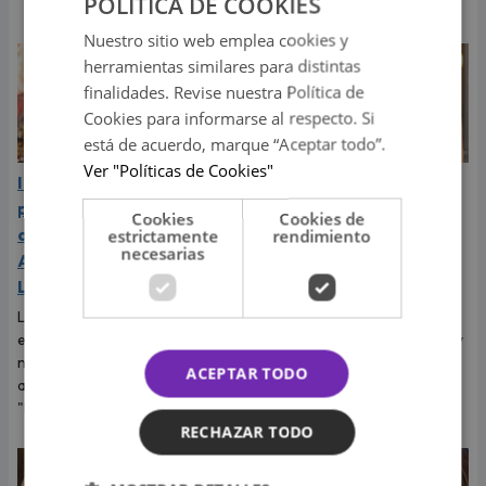
POLITICA DE COOKIES
Teleticket.
Nuestro sitio web emplea cookies y
herramientas similares para distintas
finalidades. Revise nuestra Política de
Cookies para informarse al respecto. Si
está de acuerdo, marque “Aceptar todo”.
Ver "Políticas de Cookies"
Indy Fontaine estará por
Shawn Mendes grita su
primera vez a Perú para
amor por Bruna
Cookies
Cookies de
abrir los conciertos de
Marquezine, expareja de
estrictamente
rendimiento
necesarias
Alex Ubago en Arequipa y
Neymar: "Te amo
Lima
muchísimo"
La cantante cubano-
El cantante dedicó tiernas
estadounidense debutará en
palabras a Bruna Marquezine y
nuestro país luego del éxito
dejó claro que vive uno de los
ACEPTAR TODO
alcanzado con su sencillo
momentos más felices de su
"Desde que tú no estás".
vida.
RECHAZAR TODO