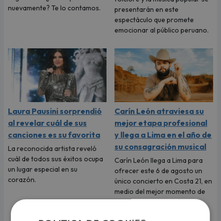
nuevamente? Te lo contamos.
presentarán en este
espectáculo que promete
emocionar al público peruano.
Laura Pausini sorprendió
Carín León atraviesa su
al revelar cuál de sus
mejor etapa profesional
canciones es su favorita
y llega a Lima en el año de
su consagración musical
La reconocida artista reveló
cuál de todos sus éxitos ocupa
Carín León llega a Lima para
un lugar especial en su
ofrecer este 6 de agosto un
corazón.
único concierto en Costa 21, en
medio del mejor momento de
su carrera y con las últimas
entradas disponibles en