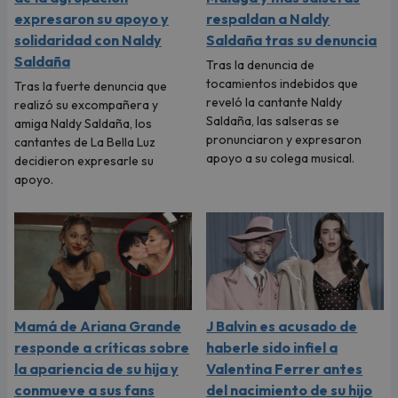
expresaron su apoyo y
respaldan a Naldy
solidaridad con Naldy
Saldaña tras su denuncia
Saldaña
Tras la denuncia de
tocamientos indebidos que
Tras la fuerte denuncia que
reveló la cantante Naldy
realizó su excompañera y
Saldaña, las salseras se
amiga Naldy Saldaña, los
pronunciaron y expresaron
cantantes de La Bella Luz
apoyo a su colega musical.
decidieron expresarle su
apoyo.
Mamá de Ariana Grande
J Balvin es acusado de
responde a críticas sobre
haberle sido infiel a
la apariencia de su hija y
Valentina Ferrer antes
conmueve a sus fans
del nacimiento de su hijo