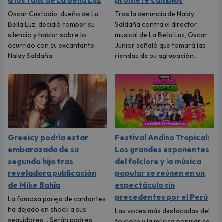
Oscar Custodio, dueño de La
Tras la denuncia de Naldy
Bella Luz, decidió romper su
Saldaña contra el director
silencio y hablar sobre lo
musical de La Bella Luz, Oscar
ocurrido con su excantante
Junior señaló que tomará las
Naldy Saldaña.
riendas de su agrupación.
Greeicy podría estar
Festival Andino Tropical:
embarazada de su
Los grandes exponentes
segundo hijo tras
del folclore y la música
reveladora publicación
popular se reúnen en un
de Mike Bahía
espectáculo sin
precedentes por el Perú
La famosa pareja de cantantes
ha dejado en shock a sus
Las voces más destacadas del
seguidores. ¿Serán padres
folclore y la música popular se