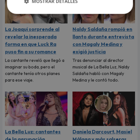
MOSTRAR DETALLES
La Joaqui sorprende al
Naldy Saldaña rompió en
revelar la inesperada
llanto durante entrevista
forma en que Luck Ra
con Magaly Medina y
puso fin a su romance
exigió justicia
La cantante reveló que llegó a
Tras denunciar al director
imaginar su boda, pero el
musical de La Bella Luz, Naldy
cantante tenía otros planes
Saldaña habló con Magaly
para ese viaje.
Medina y le contó todo.
La Bella Luz: cantantes
Daniela Darcourt, Masiel
de la agrupación
Málaga y más salseras