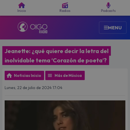
Buscar
Inicio
Radios
Podcasts
MENU
Jeanette: ¿qué quiere decir la letra del
inolvidable tema ‘Corazón de poeta’?
Noticias Inicio
Más de Música
Lunes, 22 de julio de 2024 17:04