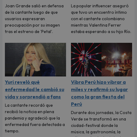
Joan Grande salió en defensa
La popular influencer aseguró
de la cantante luego de que
que tuvo un encuentro íntimo
usuarios expresaran
con el cantante colombiano
preocupación por su imagen
mientras Valentina Ferrer
tras el estreno de 'Petal'.
estaba esperando a su hijo Río.
Yuri reveló qué
Vibra Perú hizo vibrar a
enfermedad le cambió su
miles y reafirmó su lugar
vida y sorprendió a fans
como la gran fiesta del
Perú
La cantante recordó que
recibió la noticia en plena
Durante dos jornadas, la Costa
pandemia y agradeció que la
Verde se transformó en una
enfermedad fuera detectada a
ciudad-festival donde la
tiempo.
música, la gastronomía, la