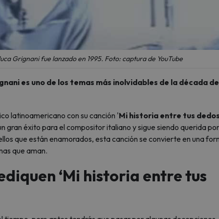
nluca Grignani fue lanzado en 1995. Foto: captura de YouTube
ignani es uno de los temas más inolvidables de la década de
ico latinoamericano con su canción '
Mi historia entre tus dedos
n gran éxito para el compositor italiano y sigue siendo querida po
ellos que están enamorados, esta canción se convierte en una fo
onas que aman.
ediquen ‘Mi historia entre tus