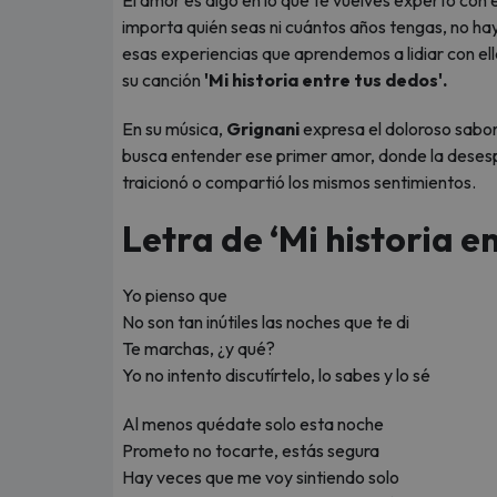
El amor es algo en lo que te vuelves experto con
importa quién seas ni cuántos años tengas, no hay
esas experiencias que aprendemos a lidiar con ell
su canción
'Mi historia entre tus dedos'.
En su música,
Grignani
expresa el doloroso sabor
busca entender ese primer amor, donde la desesper
traicionó o compartió los mismos sentimientos.
Letra de ‘Mi historia e
Yo pienso que
No son tan inútiles las noches que te di
Te marchas, ¿y qué?
Yo no intento discutírtelo, lo sabes y lo sé
Al menos quédate solo esta noche
Prometo no tocarte, estás segura
Hay veces que me voy sintiendo solo