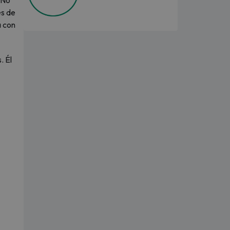
 No
és de
 con
. Él