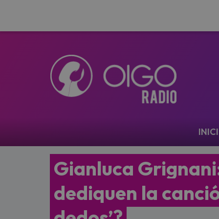
Navegación
INIC
Gianluca Grignani:
dediquen la canció
dedos’?