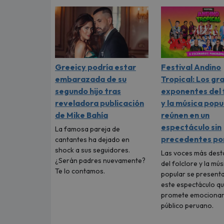
Greeicy podría estar
Festival Andino
embarazada de su
Tropical: Los gr
segundo hijo tras
exponentes del 
reveladora publicación
y la música popu
de Mike Bahía
reúnen en un
espectáculo sin
La famosa pareja de
precedentes por
cantantes ha dejado en
shock a sus seguidores.
Las voces más des
¿Serán padres nuevamente?
del folclore y la mús
Te lo contamos.
popular se present
este espectáculo q
promete emocionar
público peruano.