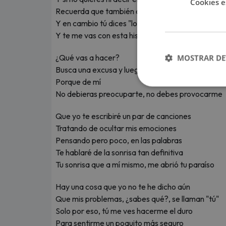
Cookies e
Recuerda que también a ti te he perdonado
Y en cambio tú dices "lo siento, no te quiero"
Y te me vas con esta historia entre tus dedos
¿Qué vas a hacer?
MOSTRAR DE
Busca una excusa y luego márchate
Porque de mí
No debieras preocuparte, no debes provocarme
Que yo te escribiré un par de canciones
Tratando de ocultar mis emociones
Pensando pero poco, en las palabras
Te hablaré de la sonrisa tan definitiva
Tu sonrisa que a mí mismo, me abrió tu paraíso
Hay una cosa que yo no te he dicho aún
Que mis problemas, ¿sabes qué?, se llaman "tú"
Solo por eso, tú me ves hacerme el duro
Para sentirme un poquito más seguro