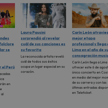
Laura Pausini
Carín León atravie
andes
sorprendió al revelar
mejor etapa
folclore
cuál de sus canciones es
profesional y llega 
lar se
su favorita
Lima en el año de s
consagración music
La reconocida artista reveló
cuál de todos sus éxitos
Carín León llega a Lima
ocupa un lugar especial en su
 el Perú
ofrecer este 6 de agos
corazón.
único concierto en Cost
tacadas
en medio del mejor mo
ica
de su carrera y con las
arán en
últimas entradas dispon
ue
en Teleticket.
 al