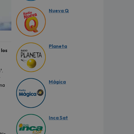
Nueva Q
Planeta
 los
'
.
r
Mágica
rma
Inca Sat