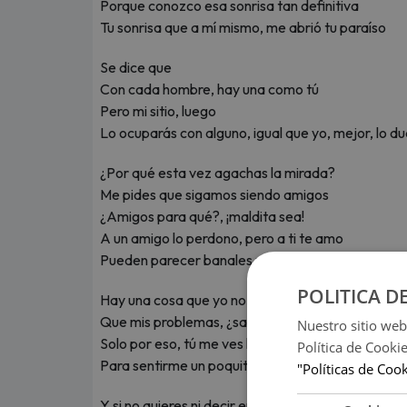
Porque conozco esa sonrisa tan definitiva
Tu sonrisa que a mí mismo, me abrió tu paraíso
Se dice que
Con cada hombre, hay una como tú
Pero mi sitio, luego
Lo ocuparás con alguno, igual que yo, mejor, lo d
¿Por qué esta vez agachas la mirada?
Me pides que sigamos siendo amigos
¿Amigos para qué?, ¡maldita sea!
A un amigo lo perdono, pero a ti te amo
Pueden parecer banales mis instintos naturales
POLITICA D
Hay una cosa que yo no te he dicho aún
Que mis problemas, ¿sabes qué?, se llaman "tú"
Nuestro sitio web
Solo por eso, tú me ves hacerme el duro
Política de Cooki
Para sentirme un poquito más seguro
"Políticas de Coo
Y si no quieres ni decir en qué he fallado