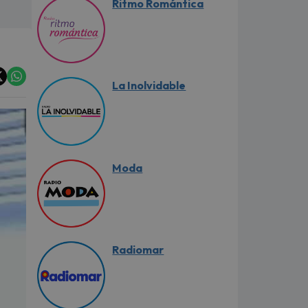
Ritmo Romántica
La Inolvidable
Moda
Radiomar