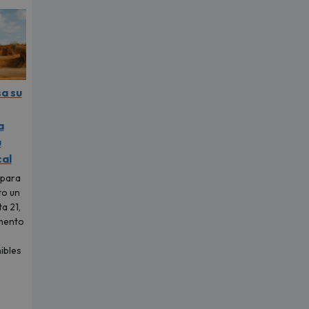
sa su
a
u
al
 para
to un
a 21,
mento
ibles