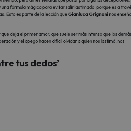
 el tiempo, pero antes tendrás que pasar por algunas decepciones.
 una fórmula mágica para evitar salir lastimado, porque es a trav
as. Esto es parte de la lección que
Gianluca Grignani
nos enseña
 que deja el primer amor, que suele ser más intenso que los demás
ación y el apego hacen difícil olvidar a quien nos lastimó, nos
ntre tus dedos’