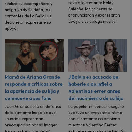
reveló la cantante Naldy
realizó su excompañera y
Saldaña, las salseras se
amiga Naldy Saldaña, los
pronunciaron y expresaron
cantantes de La Bella Luz
apoyo a su colega musical.
decidieron expresarle su
apoyo.
Mamá de Ariana Grande
J Balvin es acusado de
responde a críticas sobre
haberle sido infiel a
la apariencia de su hija y
Valentina Ferrer antes
conmueve a sus fans
del nacimiento de su hijo
Joan Grande salió en defensa
La popular influencer aseguró
de la cantante luego de que
que tuvo un encuentro íntimo
usuarios expresaran
con el cantante colombiano
preocupación por su imagen
mientras Valentina Ferrer
tras el estreno de 'Petal'.
estaba esperando a su hijo Río.