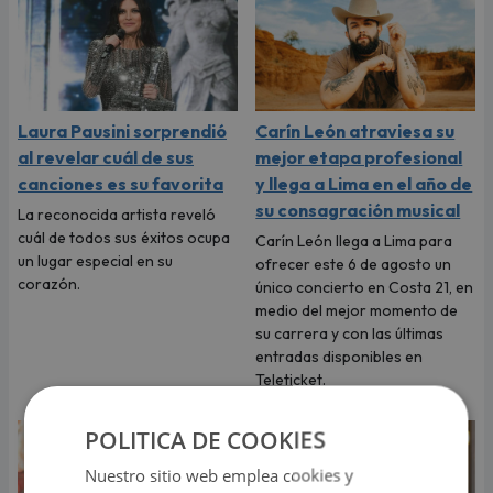
Laura Pausini sorprendió
Carín León atraviesa su
al revelar cuál de sus
mejor etapa profesional
canciones es su favorita
y llega a Lima en el año de
su consagración musical
La reconocida artista reveló
cuál de todos sus éxitos ocupa
Carín León llega a Lima para
un lugar especial en su
ofrecer este 6 de agosto un
corazón.
único concierto en Costa 21, en
medio del mejor momento de
su carrera y con las últimas
entradas disponibles en
Teleticket.
POLITICA DE COOKIES
Nuestro sitio web emplea cookies y