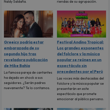
Naldy Saldaña.
riendas de su agrupación.
Greeicy podría estar
Festival Andino Tropical:
embarazada de su
Los grandes exponentes
segundo hijo tras
del folclore y la música
reveladora publicación
popular se reúnen en un
de Mike Bahía
espectáculo sin
precedentes por el Perú
La famosa pareja de cantantes
ha dejado en shock a sus
Las voces más destacadas del
seguidores. ¿Serán padres
folclore y la música popular se
nuevamente? Te lo contamos.
presentarán en este
espectáculo que promete
emocionar al público peruano.