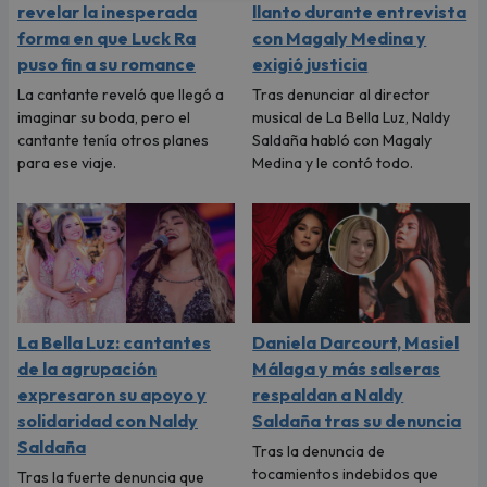
revelar la inesperada
llanto durante entrevista
forma en que Luck Ra
con Magaly Medina y
puso fin a su romance
exigió justicia
La cantante reveló que llegó a
Tras denunciar al director
imaginar su boda, pero el
musical de La Bella Luz, Naldy
cantante tenía otros planes
Saldaña habló con Magaly
para ese viaje.
Medina y le contó todo.
La Bella Luz: cantantes
Daniela Darcourt, Masiel
de la agrupación
Málaga y más salseras
expresaron su apoyo y
respaldan a Naldy
solidaridad con Naldy
Saldaña tras su denuncia
Saldaña
Tras la denuncia de
tocamientos indebidos que
Tras la fuerte denuncia que