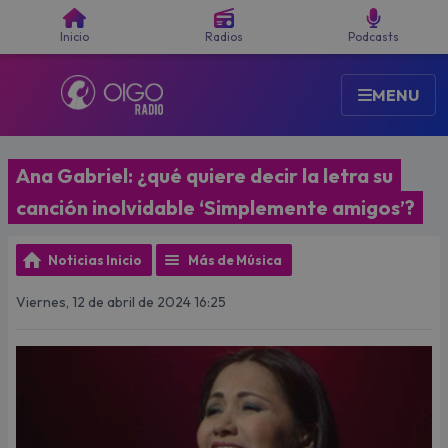
Buscar
Inicio
Radios
Podcasts
MENU
Ana Gabriel: ¿qué quiere decir la letra su
canción inolvidable ‘Simplemente amigos’?
Noticias Inicio
Más de Música
Viernes, 12 de abril de 2024 16:25