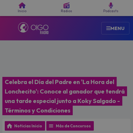
Buscar
Inicio
Radios
Podcasts
MENU
Celebra el Día del Padre en 'La Hora del
Lonchecito': Conoce al ganador que tendrá
una tarde especial junto a Koky Salgado -
Términos y Condiciones
Noticias Inicio
Más de Concursos